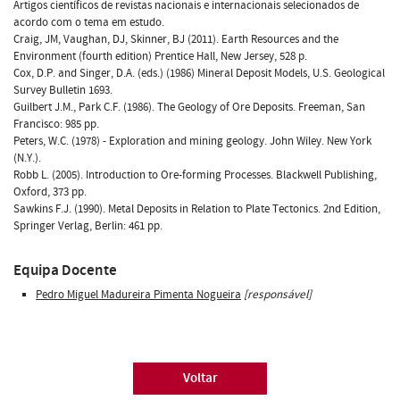
Artigos científicos de revistas nacionais e internacionais selecionados de
acordo com o tema em estudo.
Craig, JM, Vaughan, DJ, Skinner, BJ (2011). Earth Resources and the
Environment (fourth edition) Prentice Hall, New Jersey, 528 p.
Cox, D.P. and Singer, D.A. (eds.) (1986) Mineral Deposit Models, U.S. Geological
Survey Bulletin 1693.
Guilbert J.M., Park C.F. (1986). The Geology of Ore Deposits. Freeman, San
Francisco: 985 pp.
Peters, W.C. (1978) - Exploration and mining geology. John Wiley. New York
(N.Y.).
Robb L. (2005). Introduction to Ore-forming Processes. Blackwell Publishing,
Oxford, 373 pp.
Sawkins F.J. (1990). Metal Deposits in Relation to Plate Tectonics. 2nd Edition,
Springer Verlag, Berlin: 461 pp.
Equipa Docente
Pedro Miguel Madureira Pimenta Nogueira
[responsável]
Voltar