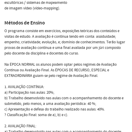
escultóricas / sistemas de mapeamento
de imagem vídeo (vídeo-mapping).
Métodos de Ensino
O programa consiste em exercícios, exposições teóricas dos conteúdos e
visitas de estudo. A avaliação é contínua tendo em conta: assiduidade;
empenho; criatividade; evolução, e; domínio de conhecimentos. Terão lugar
provas de avaliação contínua e uma final avaliada por um júri composto
pelo docente da disciplina e docentes do curso.
Na ÉPOCA NORMAL os alunos podem optar pelos regimes de Avaliação
Contínua ou Avaliação Final. As ÉPOCAS DE RECURSO, ESPECIAL e
EXTRAORDINÁRIA guiam-se pelo regime de Avaliação Final.
1. AVALIAÇÃO CONTÍNUA:
a) Participação nas aulas: 20%;
b) Trabalho desenvolvido nas aulas com o acompanhamento do docente e
submetido, pelo menos, a uma avaliação periódica: 40 %;
c) Apresentação e defesa do trabalho realizado nas aulas: 40%.
? Classificação Final: soma de a), b) e c).
2. AVALIAÇÃO FINAL:
a) Trabalho desenvolvido nas aulas com o acompanhamento do docente: