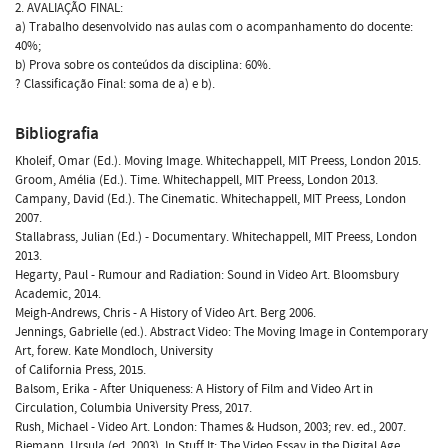
2. AVALIAÇÃO FINAL:
a) Trabalho desenvolvido nas aulas com o acompanhamento do docente:
40%;
b) Prova sobre os conteúdos da disciplina: 60%.
? Classificação Final: soma de a) e b).
Bibliografia
Kholeif, Omar (Ed.). Moving Image. Whitechappell, MIT Preess, London 2015.
Groom, Amélia (Ed.). Time. Whitechappell, MIT Preess, London 2013.
Campany, David (Ed.). The Cinematic. Whitechappell, MIT Preess, London
2007.
Stallabrass, Julian (Ed.) - Documentary. Whitechappell, MIT Preess, London
2013.
Hegarty, Paul - Rumour and Radiation: Sound in Video Art. Bloomsbury
Academic, 2014.
Meigh-Andrews, Chris - A History of Video Art. Berg 2006.
Jennings, Gabrielle (ed.). Abstract Video: The Moving Image in Contemporary
Art, forew. Kate Mondloch, University
of California Press, 2015.
Balsom, Erika - After Uniqueness: A History of Film and Video Art in
Circulation, Columbia University Press, 2017.
Rush, Michael - Video Art. London: Thames & Hudson, 2003; rev. ed., 2007.
Biemann, Ursula (ed. 2003). In Stuff It: The Video Essay in the Digital Age.