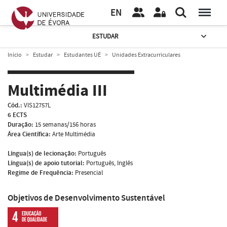
EN
ESTUDAR
Início
Estudar
Estudantes UÉ
Unidades Extracurriculares
Multimédia III
Cód.:
VIS12757L
6 ECTS
Duração:
15 semanas/156 horas
Área Científica:
Arte Multimédia
Língua(s) de lecionação:
Português
Língua(s) de apoio tutorial:
Português, Inglês
Regime de Frequência:
Presencial
Objetivos de Desenvolvimento Sustentável