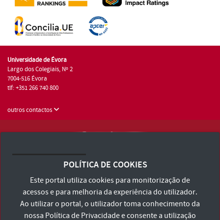
Universidade de Évora
Largo dos Colegiais, Nº 2
7004-516 Évora
tlf: +351 266 740 800
outros contactos
Universidade de Évora © 2026
Consulte os Termos e Condições e Política de Privacidade
POLÍTICA DE COOKIES
Declaração de Acessibilidade
Este portal utiliza cookies para monitorização de
acessos e para melhoria da experiência do utilizador.
Ao utilizar o portal, o utilizador toma conhecimento da
nossa
Política de Privacidade
e consente a utilização