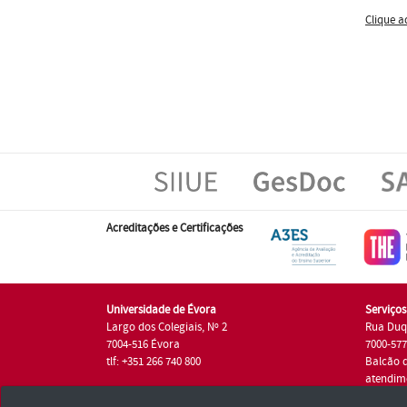
Clique a
Acreditações e Certificações
Universidade de Évora
Serviço
Largo dos Colegiais, Nº 2
Rua Duq
7004-516 Évora
7000-57
tlf: +351 266 740 800
Balcão 
atendim
tlf.: +35