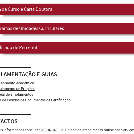
a de Curso e Carta Doutoral
ramas de Unidades Curriculares
ficado de Percentil
LAMENTAÇÃO E GUIAS
ulamento Académico
ulamento de Propinas
ela de Emolumentos
a de Pedidos de Documentos de Certificação
TACTOS
is informações consulte
SAC.ONLINE
, o Balcão de Atendimento online dos Serviço