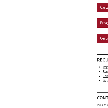
Cart
Prog
Certi
REGU
Reg
Reg
Tab
Gui
CON
Para ma