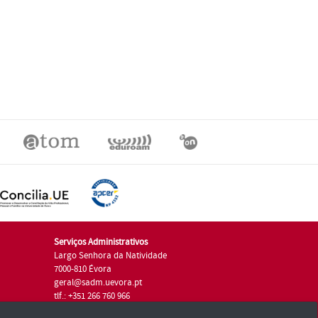
Serviços Administrativos
Largo Senhora da Natividade
7000-810 Évora
geral@sadm.uevora.pt
tlf.: +351 266 760 966