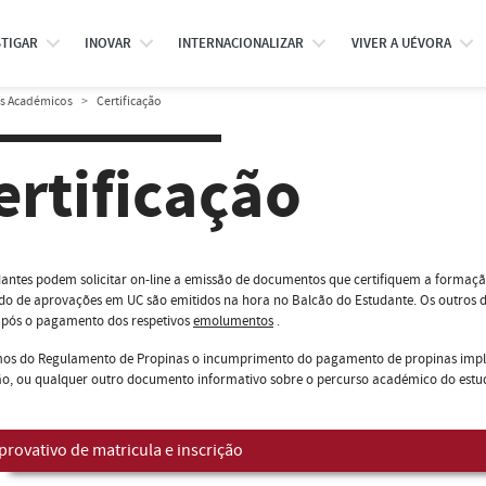
STIGAR
INOVAR
INTERNACIONALIZAR
VIVER A UÉVORA
os Académicos
Certificação
ertificação
antes podem solicitar on-line a emissão de documentos que certifiquem a formaçã
ado de aprovações em UC são emitidos na hora no Balcão do Estudante. Os outros
após o pagamento dos respetivos
emolumentos
.
mos do Regulamento de Propinas o incumprimento do pagamento de propinas impli
o, ou qualquer outro documento informativo sobre o percurso académico do estudan
rovativo de matricula e inscrição