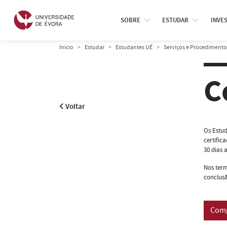
SOBRE
ESTUDAR
INVE
Início
Estudar
Estudantes UÉ
Serviços e Procediment
C
Voltar
Os Estud
certific
30 dias 
Nos ter
conclusã
Comp