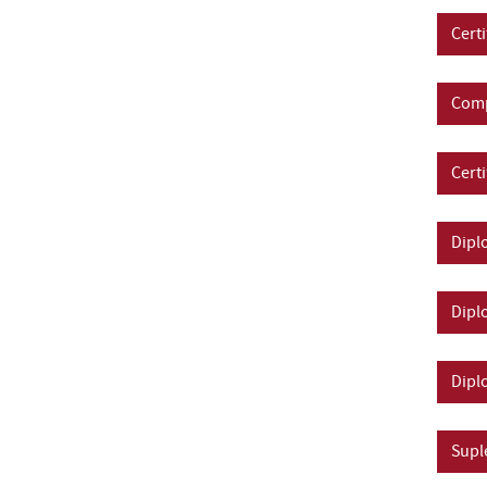
Cert
Comp
Cert
Dipl
Dipl
Dipl
Supl