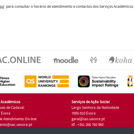
qui
para consultar o horário de atendimento e contactos dos Serviços Académicos.
s Académicos
Serviços de Ação Social
ues de Cadaval
Largo Senhora da Natividade
7 Évora
7000-810 Évora
de Atendimento On-line
geral@sas.uevora.pt
ento@sac.uevora.pt
tlf.: +351 266 760 960
1 266 760 220