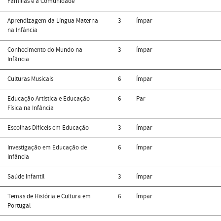
Famílias e a Comunidade
Aprendizagem da Língua Materna
3
Ímpar
na Infância
Conhecimento do Mundo na
3
Ímpar
Infância
Culturas Musicais
6
Ímpar
Educação Artística e Educação
6
Par
Física na Infância
Escolhas Difíceis em Educação
3
Ímpar
Investigação em Educação de
6
Ímpar
Infância
Saúde Infantil
3
Ímpar
Temas de História e Cultura em
6
Ímpar
Portugal