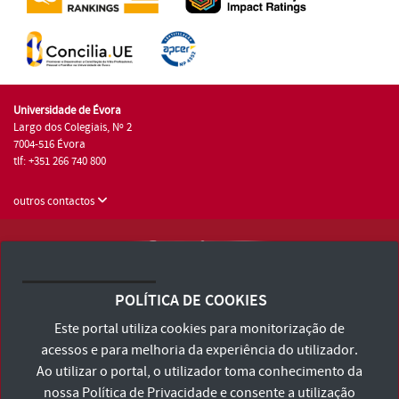
Universidade de Évora
Largo dos Colegiais, Nº 2
7004-516 Évora
tlf: +351 266 740 800
outros contactos
Universidade de Évora © 2026
Consulte os Termos e Condições e Política de Privacidade
POLÍTICA DE COOKIES
Declaração de Acessibilidade
Este portal utiliza cookies para monitorização de
acessos e para melhoria da experiência do utilizador.
Ao utilizar o portal, o utilizador toma conhecimento da
nossa
Política de Privacidade
e consente a utilização