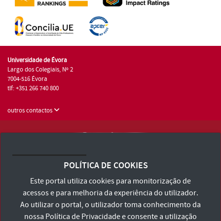
Universidade de Évora
Largo dos Colegiais, Nº 2
7004-516 Évora
tlf: +351 266 740 800
outros contactos
Universidade de Évora © 2026
Consulte os Termos e Condições e Política de Privacidade
POLÍTICA DE COOKIES
Declaração de Acessibilidade
Este portal utiliza cookies para monitorização de
acessos e para melhoria da experiência do utilizador.
Ao utilizar o portal, o utilizador toma conhecimento da
nossa
Política de Privacidade
e consente a utilização