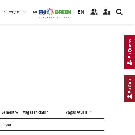
EN
SERVIÇOS
MEDIA
Eu Quero
Eu Sou
Semestre
Vagas Iniciais *
Vagas Atuais **
Ímpar