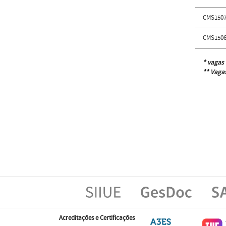
CMS150
CMS150
* vagas 
** Vagas
Acreditações e Certificações