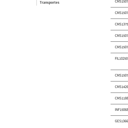
CMS150
Transportes
CMS150
CMS1375
CMS150
CMS150
FIL1025
CMS150
CMS142
CMS118
INF1506
GES136