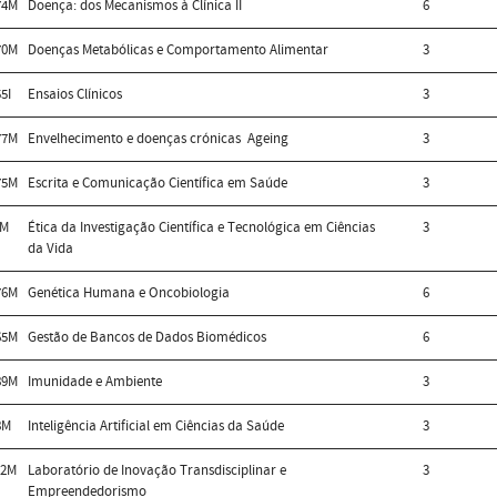
74M
Doença: dos Mecanismos à Clínica II
6
70M
Doenças Metabólicas e Comportamento Alimentar
3
5I
Ensaios Clínicos
3
77M
Envelhecimento e doenças crónicas  Ageing
3
75M
Escrita e Comunicação Científica em Saúde
3
0M
Ética da Investigação Científica e Tecnológica em Ciências
3
da Vida
76M
Genética Humana e Oncobiologia
6
65M
Gestão de Bancos de Dados Biomédicos
6
89M
Imunidade e Ambiente
3
8M
Inteligência Artificial em Ciências da Saúde
3
62M
Laboratório de Inovação Transdisciplinar e
3
Empreendedorismo