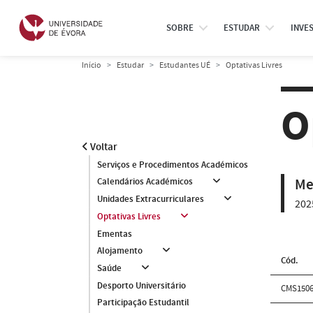
SOBRE
ESTUDAR
INVE
Início
Estudar
Estudantes UÉ
Optativas Livres
O
Voltar
Serviços e Procedimentos Académicos
Me
Calendários Académicos
Unidades Extracurriculares
202
Optativas Livres
Ementas
Alojamento
Cód.
Saúde
Desporto Universitário
CMS150
Participação Estudantil