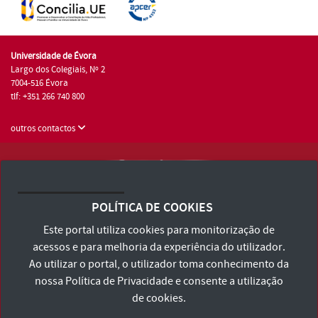
Universidade de Évora
Largo dos Colegiais, Nº 2
7004-516 Évora
tlf: +351 266 740 800
outros contactos
Universidade de Évora © 2026
Consulte os Termos e Condições e Política de Privacidade
POLÍTICA DE COOKIES
Declaração de Acessibilidade
Este portal utiliza cookies para monitorização de
acessos e para melhoria da experiência do utilizador.
Ao utilizar o portal, o utilizador toma conhecimento da
nossa
Política de Privacidade
e consente a utilização
de cookies.