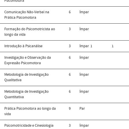
Psicomotora
Comunicação Não-Verbal na
6
Ímpar
Prática Psicomotora
Formação do Psicomotricista ao
3
Ímpar
longo da vida
Introdução à Psicanálise
3
Ímpar
1
1
Investigação e Observação da
6
Ímpar
Expressão Psicomotora
Metodologia de Investigação
6
Ímpar
Qualitativa
Metodologia de Investigação
6
Ímpar
Quantitativa
Prática Psicomotora ao longo da
9
Par
vida
Psicomotricidade e Cinesiologia
3
Ímpar