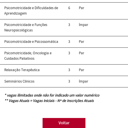
Psicomotricidade e Dificuldades de
6
Par
Aprendizagem
Psicomotricidade e Funções
3
Ímpar
Neuropsicológicas
Psicomotricidade e Psicossomática
3
Par
Psicomotricidade, Oncologia e
3
Par
Cuidados Paliativos
Relaxação Terapêutica
3
Par
Seminários Clínicos
3
Ímpar
* vagas ilimitadas onde não for indicado um valor numérico
** Vagas Atuais = Vagas Iniciais - Nº de Inscrições Atuais
Voltar