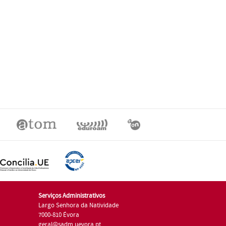
Serviços Administrativos
Largo Senhora da Natividade
7000-810 Évora
geral@sadm.uevora.pt