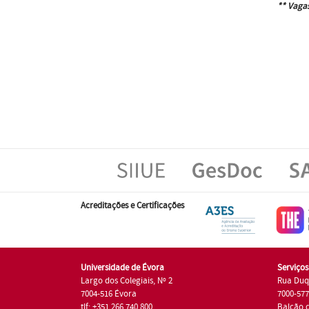
** Vagas
Acreditações e Certificações
Universidade de Évora
Serviço
Largo dos Colegiais, Nº 2
Rua Duq
7004-516 Évora
7000-57
tlf: +351 266 740 800
Balcão 