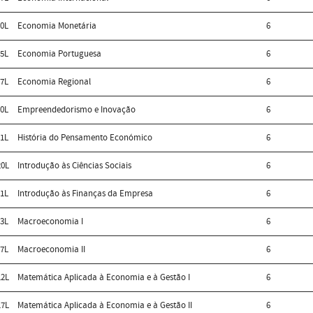
0L
Economia Monetária
6
5L
Economia Portuguesa
6
7L
Economia Regional
6
0L
Empreendedorismo e Inovação
6
1L
História do Pensamento Económico
6
0L
Introdução às Ciências Sociais
6
1L
Introdução às Finanças da Empresa
6
3L
Macroeconomia I
6
7L
Macroeconomia II
6
2L
Matemática Aplicada à Economia e à Gestão I
6
7L
Matemática Aplicada à Economia e à Gestão II
6