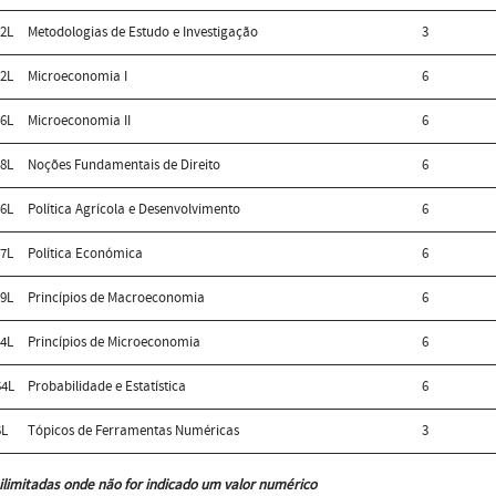
2L
Metodologias de Estudo e Investigação
3
2L
Microeconomia I
6
6L
Microeconomia II
6
8L
Noções Fundamentais de Direito
6
6L
Política Agrícola e Desenvolvimento
6
7L
Política Económica
6
9L
Princípios de Macroeconomia
6
4L
Princípios de Microeconomia
6
4L
Probabilidade e Estatística
6
5L
Tópicos de Ferramentas Numéricas
3
ilimitadas onde não for indicado um valor numérico