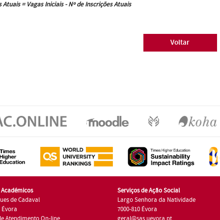
 Atuais = Vagas Iniciais - Nº de Inscrições Atuais
Voltar
s Académicos
Serviços de Ação Social
ues de Cadaval
Largo Senhora da Natividade
7 Évora
7000-810 Évora
de Atendimento On-line
geral@sas.uevora.pt