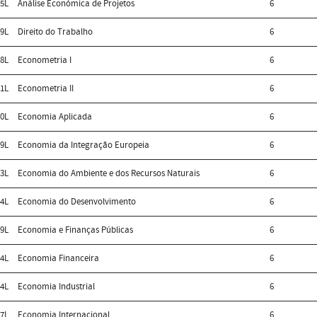
5L
Análise Económica de Projetos
6
9L
Direito do Trabalho
6
8L
Econometria I
6
1L
Econometria II
6
0L
Economia Aplicada
6
9L
Economia da Integração Europeia
6
3L
Economia do Ambiente e dos Recursos Naturais
6
4L
Economia do Desenvolvimento
6
9L
Economia e Finanças Públicas
6
4L
Economia Financeira
6
4L
Economia Industrial
6
7L
Economia Internacional
6