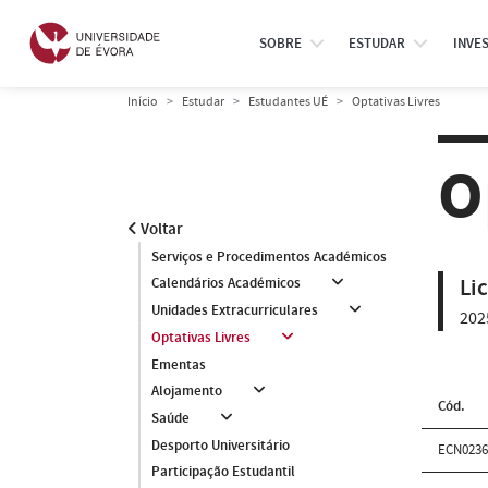
SOBRE
ESTUDAR
INVE
Início
Estudar
Estudantes UÉ
Optativas Livres
O
Voltar
Serviços e Procedimentos Académicos
Li
Calendários Académicos
Unidades Extracurriculares
202
Optativas Livres
Ementas
Alojamento
Cód.
Saúde
Desporto Universitário
ECN0236
Participação Estudantil