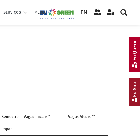
EN
SERVIÇOS
MEDIA
Eu Quero
Eu Sou
Semestre
Vagas Iniciais *
Vagas Atuais **
Ímpar