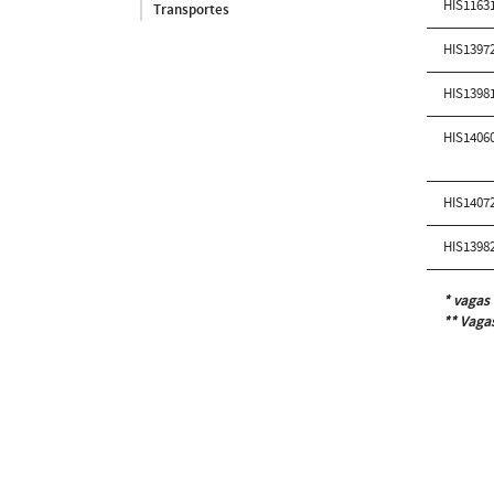
HIS1163
Transportes
HIS1397
HIS1398
HIS1406
HIS1407
HIS1398
* vagas 
** Vagas