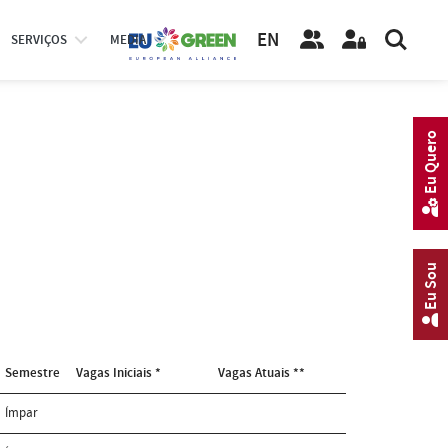
EN
SERVIÇOS
MEDIA
Eu Quero
Eu Sou
Semestre
Vagas Iniciais *
Vagas Atuais **
Ímpar