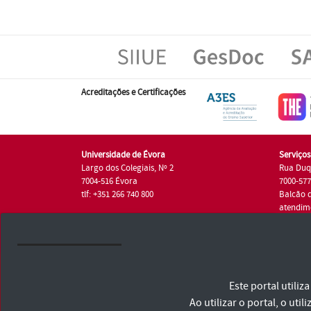
Acreditações e Certificações
Universidade de Évora
Serviço
Largo dos Colegiais, Nº 2
Rua Duq
7004-516 Évora
7000-57
tlf: +351 266 740 800
Balcão 
atendim
tlf.: +35
Universidade de Évora © 2026
Este portal utili
Consulte os Termos e Condições e Política de Privacidade
Declaração de Acessibilidade
Ao utilizar o portal, o u