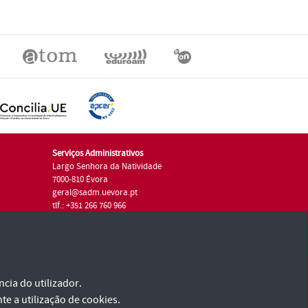
Serviços Administrativos
Largo Senhora da Natividade
7000-810 Évora
geral@sadm.uevora.pt
tlf.: +351 266 760 966
cia do utilizador.
te a utilização de cookies.