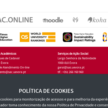
s Académicos
Serviços de Ação Social
ues de Cadaval
Largo Senhora da Natividade
7 Évora
7000-810 Évora
de Atendimento On-line
geral@sas.uevora.pt
ento@sac.uevora.pt
tlf.: +351 266 760 960
1 266 760 220
POLÍTICA DE COOKIES
za cookies para monitorização de acessos e para melhoria da experiên
tilizador toma conhecimento da nossa
Política de Privacidade
e consen