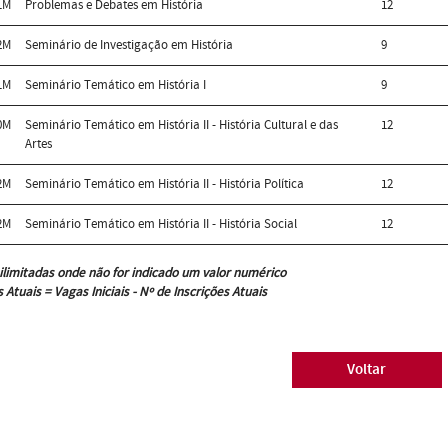
1M
Problemas e Debates em História
12
2M
Seminário de Investigação em História
9
1M
Seminário Temático em História I
9
0M
Seminário Temático em História II - História Cultural e das
12
Artes
2M
Seminário Temático em História II - História Política
12
2M
Seminário Temático em História II - História Social
12
ilimitadas onde não for indicado um valor numérico
 Atuais = Vagas Iniciais - Nº de Inscrições Atuais
Voltar