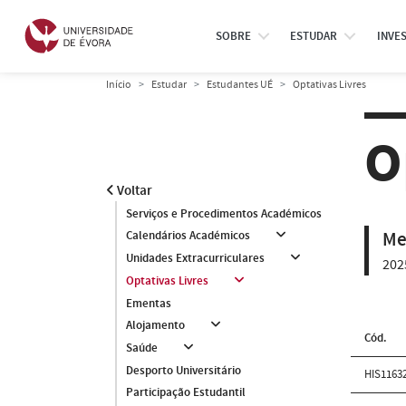
SOBRE
ESTUDAR
INVE
Início
Estudar
Estudantes UÉ
Optativas Livres
O
Voltar
Serviços e Procedimentos Académicos
Me
Calendários Académicos
Unidades Extracurriculares
202
Optativas Livres
Ementas
Alojamento
Cód.
Saúde
Desporto Universitário
HIS1163
Participação Estudantil