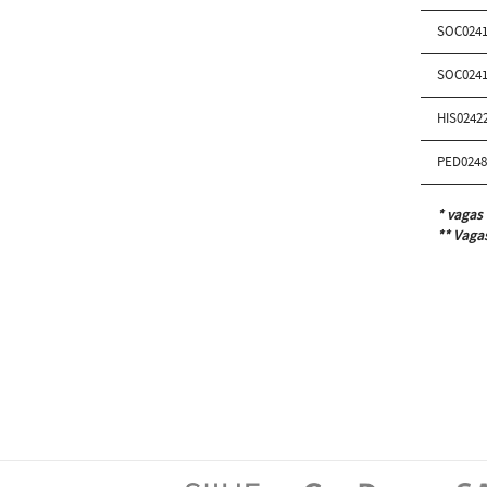
SOC0241
SOC0241
HIS0242
PED0248
* vagas 
** Vagas