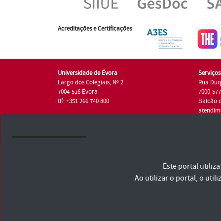
Acreditações e Certificações
Universidade de Évora
Serviço
Largo dos Colegiais, Nº 2
Rua Duq
7004-516 Évora
7000-57
tlf: +351 266 740 800
Balcão 
atendim
tlf.: +35
Universidade de Évora © 2026
Este portal utili
Consulte os Termos e Condições e Política de Privacidade
Declaração de Acessibilidade
Ao utilizar o portal, o u