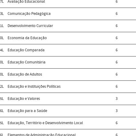
7L
Avaliação Educacional
6
3L
Comunicação Pedagógica
6
1L
Desenvolvimento Curricular
6
0L
Economia da Educação
6
4L
Educação Comparada
6
0L
Educação Comunitária
6
0L
Educação de Adultos
6
2L
Educação e Instituições Políticas
6
5L
Educação e Valores
3
6L
Educação para a Saúde
3
5L
Educação, Território e Desenvolvimento Local
6
6L
Elementos de Administração Educacional
6