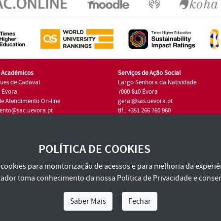
s Académicos
Serviços de Ação Social
ues de Cadaval
Largo Senhora da Natividade
7 Évora
7000-810 Évora
de Atendimento On-line
geral@sas.uevora.pt
ento@sac.uevora.pt
tlf.: +351 266 760 960
1 266 760 220
POLÍTICA DE COOKIES
za cookies para monitorização de acessos e para melhoria da experiên
tilizador toma conhecimento da nossa
Política de Privacidade
e consen
Saber Mais
Fechar