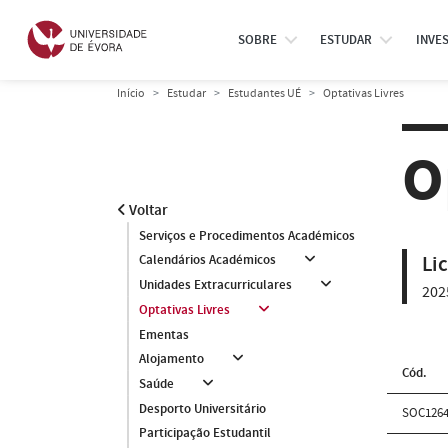
SOBRE
ESTUDAR
INVE
Início
Estudar
Estudantes UÉ
Optativas Livres
O
Voltar
Serviços e Procedimentos Académicos
Li
Calendários Académicos
Unidades Extracurriculares
202
Optativas Livres
Ementas
Alojamento
Cód.
Saúde
Desporto Universitário
SOC1264
Participação Estudantil