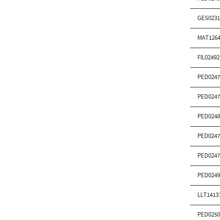
GES0231
MAT1264
FIL02492
PED0247
PED0247
PED0248
PED0247
PED0247
PED0249
LLT1413
PED0250