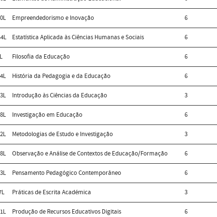
0L
Empreendedorismo e Inovação
6
4L
Estatística Aplicada às Ciências Humanas e Sociais
6
L
Filosofia da Educação
6
4L
História da Pedagogia e da Educação
6
3L
Introdução às Ciências da Educação
3
8L
Investigação em Educação
6
2L
Metodologias de Estudo e Investigação
3
8L
Observação e Análise de Contextos de Educação/Formação
6
3L
Pensamento Pedagógico Contemporâneo
6
7L
Práticas de Escrita Académica
3
1L
Produção de Recursos Educativos Digitais
6