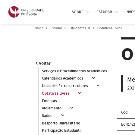
SOBRE
ESTUDAR
INVE
Início
Estudar
Estudantes UÉ
Optativas Livres
O
Voltar
Serviços e Procedimentos Académicos
Me
Calendários Académicos
Unidades Extracurriculares
202
Optativas Livres
Ementas
Alojamento
Cód.
Saúde
Desporto Universitário
ECN146
Participação Estudantil