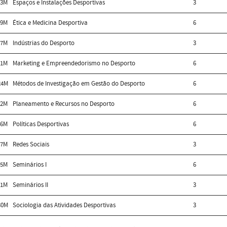
23M
Espaços e Instalações Desportivas
3
29M
Ética e Medicina Desportiva
6
27M
Indústrias do Desporto
3
21M
Marketing e Empreendedorismo no Desporto
6
24M
Métodos de Investigação em Gestão do Desporto
6
22M
Planeamento e Recursos no Desporto
6
26M
Políticas Desportivas
6
37M
Redes Sociais
3
25M
Seminários I
6
31M
Seminários II
3
30M
Sociologia das Atividades Desportivas
3