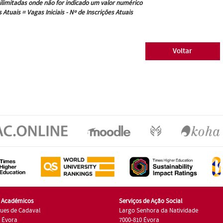
ilimitadas onde não for indicado um valor numérico
 Atuais = Vagas Iniciais - Nº de Inscrições Atuais
Voltar
s Académicos
Serviços de Ação Social
ues de Cadaval
Largo Senhora da Natividade
7 Évora
7000-810 Évora