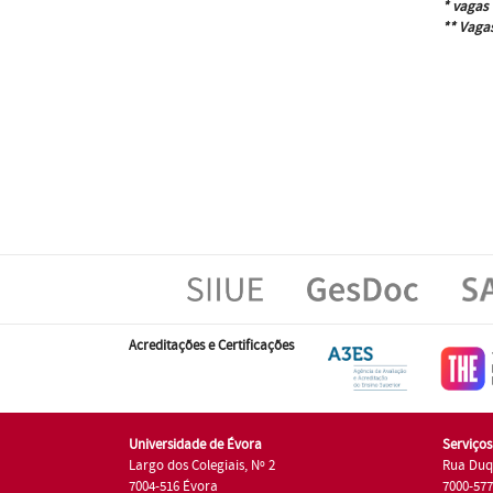
* vagas 
** Vagas
Acreditações e Certificações
Universidade de Évora
Serviço
Largo dos Colegiais, Nº 2
Rua Duq
7004-516 Évora
7000-57