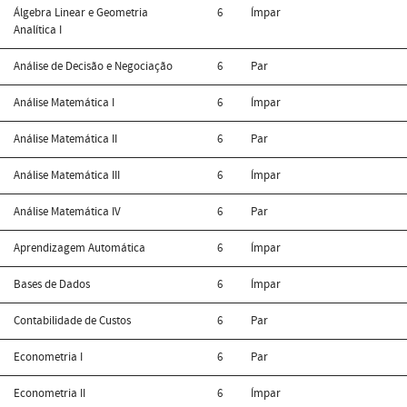
Álgebra Linear e Geometria
6
Ímpar
Analítica I
Análise de Decisão e Negociação
6
Par
Análise Matemática I
6
Ímpar
Análise Matemática II
6
Par
Análise Matemática III
6
Ímpar
Análise Matemática IV
6
Par
Aprendizagem Automática
6
Ímpar
Bases de Dados
6
Ímpar
Contabilidade de Custos
6
Par
Econometria I
6
Par
Econometria II
6
Ímpar