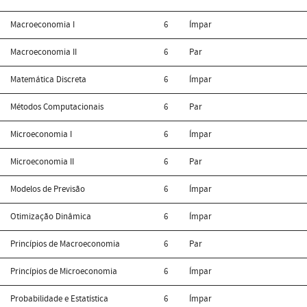
Macroeconomia I
6
Ímpar
Macroeconomia II
6
Par
Matemática Discreta
6
Ímpar
Métodos Computacionais
6
Par
Microeconomia I
6
Ímpar
Microeconomia II
6
Par
Modelos de Previsão
6
Ímpar
Otimização Dinâmica
6
Ímpar
Princípios de Macroeconomia
6
Par
Princípios de Microeconomia
6
Ímpar
Probabilidade e Estatística
6
Ímpar