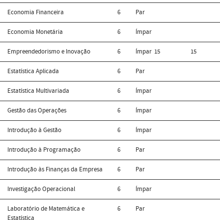
Economia Financeira
6
Par
Economia Monetária
6
Ímpar
Empreendedorismo e Inovação
6
Ímpar
15
15
Estatística Aplicada
6
Par
Estatística Multivariada
6
Ímpar
Gestão das Operações
6
Ímpar
Introdução à Gestão
6
Ímpar
Introdução à Programação
6
Par
Introdução às Finanças da Empresa
6
Par
Investigação Operacional
6
Ímpar
Laboratório de Matemática e
6
Par
Estatística