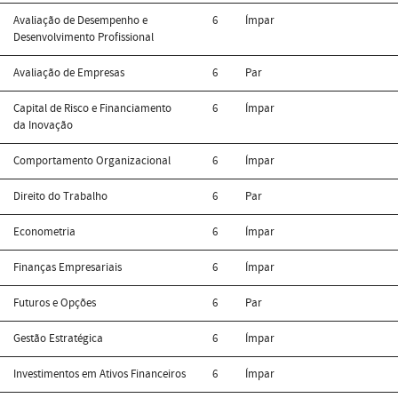
Avaliação de Desempenho e
6
Ímpar
Desenvolvimento Profissional
Avaliação de Empresas
6
Par
Capital de Risco e Financiamento
6
Ímpar
da Inovação
Comportamento Organizacional
6
Ímpar
Direito do Trabalho
6
Par
Econometria
6
Ímpar
Finanças Empresariais
6
Ímpar
Futuros e Opções
6
Par
Gestão Estratégica
6
Ímpar
Investimentos em Ativos Financeiros
6
Ímpar