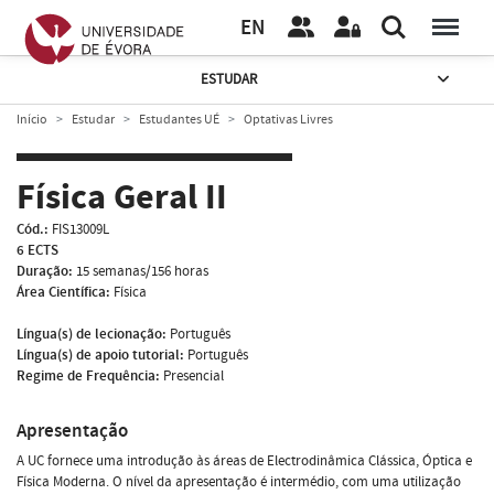
EN
ESTUDAR
Início
Estudar
Estudantes UÉ
Optativas Livres
Física Geral II
Cód.:
FIS13009L
6 ECTS
Duração:
15 semanas/156 horas
Área Científica:
Física
Língua(s) de lecionação:
Português
Língua(s) de apoio tutorial:
Português
Regime de Frequência:
Presencial
Apresentação
A UC fornece uma introdução às áreas de Electrodinâmica Clássica, Óptica e
Física Moderna. O nível da apresentação é intermédio, com uma utilização