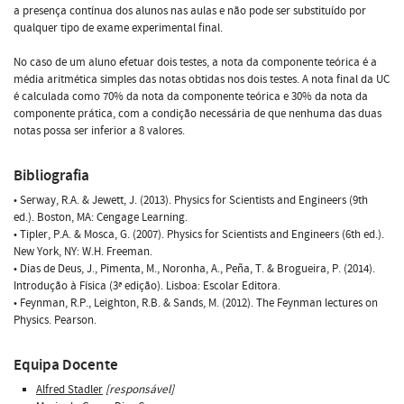
a presença contínua dos alunos nas aulas e não pode ser substituído por
qualquer tipo de exame experimental final.
No caso de um aluno efetuar dois testes, a nota da componente teórica é a
média aritmética simples das notas obtidas nos dois testes. A nota final da UC
é calculada como 70% da nota da componente teórica e 30% da nota da
componente prática, com a condição necessária de que nenhuma das duas
notas possa ser inferior a 8 valores.
Bibliografia
• Serway, R.A. & Jewett, J. (2013). Physics for Scientists and Engineers (9th
ed.). Boston, MA: Cengage Learning.
• Tipler, P.A. & Mosca, G. (2007). Physics for Scientists and Engineers (6th ed.).
New York, NY: W.H. Freeman.
• Dias de Deus, J., Pimenta, M., Noronha, A., Peña, T. & Brogueira, P. (2014).
Introdução à Física (3ª edição). Lisboa: Escolar Editora.
• Feynman, R.P., Leighton, R.B. & Sands, M. (2012). The Feynman lectures on
Physics. Pearson.
Equipa Docente
Alfred Stadler
[responsável]