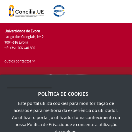
Universidade de Évora
Largo dos Colegiais, Nº 2
7004-516 Évora
tlf: +351 266 740 800
outros contactos
Universidade de Évora © 2026
Consulte os Termos e Condições e Política de Privacidade
POLÍTICA DE COOKIES
Declaração de Acessibilidade
Este portal utiliza cookies para monitorização de
acessos e para melhoria da experiência do utilizador.
Ao utilizar o portal, o utilizador toma conhecimento da
nossa
Política de Privacidade
e consente a utilização
de cookies.