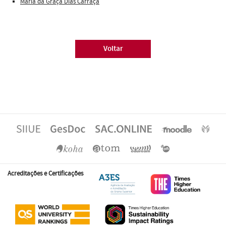
Maria da Graça Dias Carraça
Voltar
Acreditações e Certificações