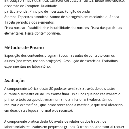
Introdução à física quântica. Carácter corpuscular da luz. Efeito foto-elétrico;
dispersão de Compton. Dualidade
partícula-onda. Princípio de incerteza. Função de onda
Átomos. Espectros atómicos. Átomo de hidrogénio em mecânica quântica.
Tabela periódica dos elementos.
Física nuclear. Estabilidade e instabilidade dos núcleos. Física das partículas
elementares. Física Contemporânea.
Métodos de Ensino
Exposição dos conteúdos programáticos nas aulas de contacto com os
alunos (por vezes, usando projeções). Resolução de exercícios. Trabalhos
experimentais no laboratório.
Avaliação
A componente teórica desta UC pode ser avaliada através de dois testes
durante o semestre ou de um exame final. Os alunos que não realizaram o
primeiro teste ou que obtiveram uma nota inferior a 8 valores têm de
realizar o exame final, que incide sobre toda a matéria, e que será oferecido
em duas datas (época normal e de recurso).
A componente prática desta UC avalia os relatórios dos trabalhos
laboratoriais realizados em pequenos grupos. O trabalho laboratorial requer