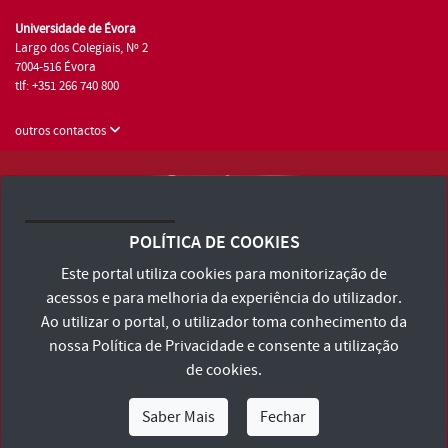
Universidade de Évora
Largo dos Colegiais, Nº 2
7004-516 Évora
tlf: +351 266 740 800
outros contactos
Universidade de Évora © 2026
Consulte os Termos e Condições e Política de Privacidade
POLÍTICA DE COOKIES
Declaração de Acessibilidade
Este portal utiliza cookies para monitorização de
acessos e para melhoria da experiência do utilizador.
Ao utilizar o portal, o utilizador toma conhecimento da
nossa
Política de Privacidade
e consente a utilização
de cookies.
Saber Mais
Fechar