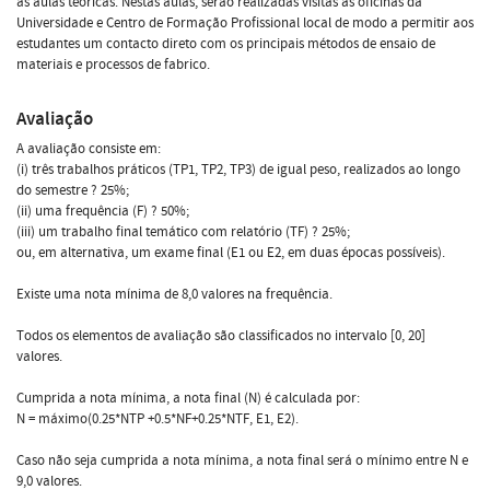
as aulas teóricas. Nestas aulas, serão realizadas visitas às oficinas da
Universidade e Centro de Formação Profissional local de modo a permitir aos
estudantes um contacto direto com os principais métodos de ensaio de
materiais e processos de fabrico.
Avaliação
A avaliação consiste em:
(i) três trabalhos práticos (TP1, TP2, TP3) de igual peso, realizados ao longo
do semestre ? 25%;
(ii) uma frequência (F) ? 50%;
(iii) um trabalho final temático com relatório (TF) ? 25%;
ou, em alternativa, um exame final (E1 ou E2, em duas épocas possíveis).
Existe uma nota mínima de 8,0 valores na frequência.
Todos os elementos de avaliação são classificados no intervalo [0, 20]
valores.
Cumprida a nota mínima, a nota final (N) é calculada por:
N = máximo(0.25*NTP +0.5*NF+0.25*NTF, E1, E2).
Caso não seja cumprida a nota mínima, a nota final será o mínimo entre N e
9,0 valores.