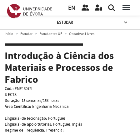
EN
ESTUDAR
Início
Estudar
Estudantes UÉ
Optativas Livres
Introdução à Ciência dos
Materiais e Processos de
Fabrico
Cód.:
EME13012L
6 ECTS
Duração:
15 semanas/156 horas
Área Científica:
Engenharia Mecânica
Língua(s) de lecionação:
Português
Língua(s) de apoio tutorial:
Português, Inglês
Regime de Frequência:
Presencial