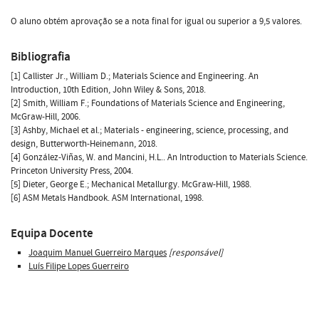
O aluno obtém aprovação se a nota final for igual ou superior a 9,5 valores.
Bibliografia
[1] Callister Jr., William D.; Materials Science and Engineering. An
Introduction, 10th Edition, John Wiley & Sons, 2018.
[2] Smith, William F.; Foundations of Materials Science and Engineering,
McGraw-Hill, 2006.
[3] Ashby, Michael et al.; Materials - engineering, science, processing, and
design, Butterworth-Heinemann, 2018.
[4] González-Viñas, W. and Mancini, H.L.. An Introduction to Materials Science.
Princeton University Press, 2004.
[5] Dieter, George E.; Mechanical Metallurgy. McGraw-Hill, 1988.
[6] ASM Metals Handbook. ASM International, 1998.
Equipa Docente
Joaquim Manuel Guerreiro Marques
[responsável]
Luís Filipe Lopes Guerreiro