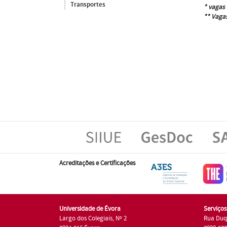
Transportes
* vagas 
** Vagas
Acreditações e Certificações
Universidade de Évora
Serviço
Largo dos Colegiais, Nº 2
Rua Duq