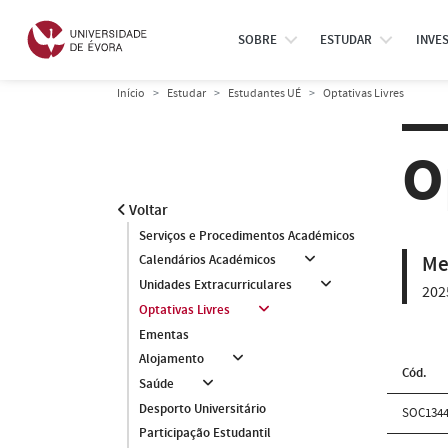
SOBRE
ESTUDAR
INVE
Início
Estudar
Estudantes UÉ
Optativas Livres
O
Voltar
Serviços e Procedimentos Académicos
Me
Calendários Académicos
Unidades Extracurriculares
202
Optativas Livres
Ementas
Alojamento
Cód.
Saúde
Desporto Universitário
SOC134
Participação Estudantil