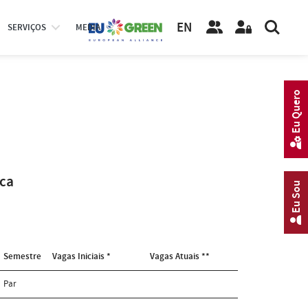
EN
SERVIÇOS
MEDIA
Eu Quero
ca
Eu Sou
Semestre
Vagas Iniciais *
Vagas Atuais **
Par