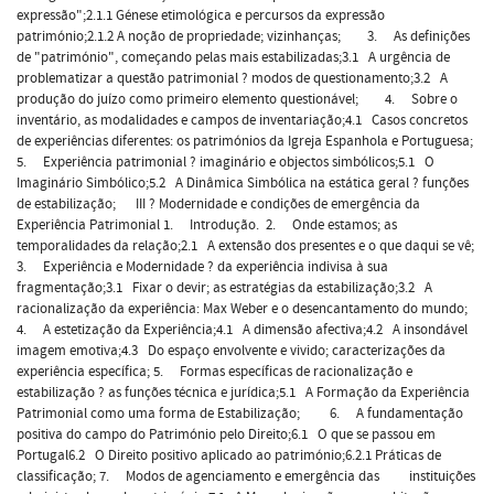
expressão";2.1.1 Génese etimológica e percursos da expressão
património;2.1.2 A noção de propriedade; vizinhanças; 3. As definições
de "património", começando pelas mais estabilizadas;3.1 A urgência de
problematizar a questão patrimonial ? modos de questionamento;3.2 A
produção do juízo como primeiro elemento questionável; 4. Sobre o
inventário, as modalidades e campos de inventariação;4.1 Casos concretos
de experiências diferentes: os patrimónios da Igreja Espanhola e Portuguesa;
5. Experiência patrimonial ? imaginário e objectos simbólicos;5.1 O
Imaginário Simbólico;5.2 A Dinâmica Simbólica na estática geral ? funções
de estabilização; III ? Modernidade e condições de emergência da
Experiência Patrimonial 1. Introdução. 2. Onde estamos; as
temporalidades da relação;2.1 A extensão dos presentes e o que daqui se vê;
3. Experiência e Modernidade ? da experiência indivisa à sua
fragmentação;3.1 Fixar o devir; as estratégias da estabilização;3.2 A
racionalização da experiência: Max Weber e o desencantamento do mundo;
4. A estetização da Experiência;4.1 A dimensão afectiva;4.2 A insondável
imagem emotiva;4.3 Do espaço envolvente e vivido; caracterizações da
experiência específica; 5. Formas específicas de racionalização e
estabilização ? as funções técnica e jurídica;5.1 A Formação da Experiência
Patrimonial como uma forma de Estabilização; 6. A fundamentação
positiva do campo do Património pelo Direito;6.1 O que se passou em
Portugal6.2 O Direito positivo aplicado ao património;6.2.1 Práticas de
classificação; 7. Modos de agenciamento e emergência das instituições