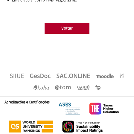
Ema Cláudia Ribeiro Pires
[responsável]
Voltar
Acreditações e Certificações