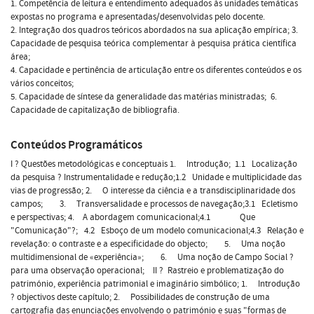
1. Competência de leitura e entendimento adequados às unidades temáticas
expostas no programa e apresentadas/desenvolvidas pelo docente.
2. Integração dos quadros teóricos abordados na sua aplicação empírica; 3.
Capacidade de pesquisa teórica complementar à pesquisa prática científica
área;
4. Capacidade e pertinência de articulação entre os diferentes conteúdos e os
vários conceitos;
5. Capacidade de síntese da generalidade das matérias ministradas; 6.
Capacidade de capitalização de bibliografia.
Conteúdos Programáticos
I ? Questões metodológicas e conceptuais 1. Introdução; 1.1 Localização
da pesquisa ? Instrumentalidade e redução;1.2 Unidade e multiplicidade das
vias de progressão; 2. O interesse da ciência e a transdisciplinaridade dos
campos; 3. Transversalidade e processos de navegação;3.1 Ecletismo
e perspectivas; 4. A abordagem comunicacional;4.1 Que
"Comunicação"?; 4.2 Esboço de um modelo comunicacional;4.3 Relação e
revelação: o contraste e a especificidade do objecto; 5. Uma noção
multidimensional de «experiência»; 6. Uma noção de Campo Social ?
para uma observação operacional; II ? Rastreio e problematização do
património, experiência patrimonial e imaginário simbólico; 1. Introdução
? objectivos deste capítulo; 2. Possibilidades de construção de uma
cartografia das enunciações envolvendo o património e suas "formas de