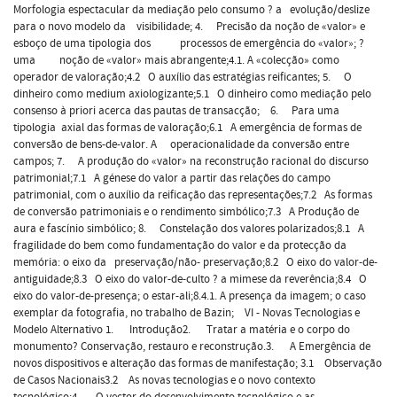
Morfologia espectacular da mediação pelo consumo ? a evolução/deslize
para o novo modelo da visibilidade; 4. Precisão da noção de «valor» e
esboço de uma tipologia dos processos de emergência do «valor»; ?
uma noção de «valor» mais abrangente;4.1. A «colecção» como
operador de valoração;4.2 O auxílio das estratégias reificantes; 5. O
dinheiro como medium axiologizante;5.1 O dinheiro como mediação pelo
consenso à priori acerca das pautas de transacção; 6. Para uma
tipologia axial das formas de valoração;6.1 A emergência de formas de
conversão de bens-de-valor. A operacionalidade da conversão entre
campos; 7. A produção do «valor» na reconstrução racional do discurso
patrimonial;7.1 A génese do valor a partir das relações do campo
patrimonial, com o auxílio da reificação das representações;7.2 As formas
de conversão patrimoniais e o rendimento simbólico;7.3 A Produção de
aura e fascínio simbólico; 8. Constelação dos valores polarizados;8.1 A
fragilidade do bem como fundamentação do valor e da protecção da
memória: o eixo da preservação/não- preservação;8.2 O eixo do valor-de-
antiguidade;8.3 O eixo do valor-de-culto ? a mimese da reverência;8.4 O
eixo do valor-de-presença; o estar-ali;8.4.1. A presença da imagem; o caso
exemplar da fotografia, no trabalho de Bazin; VI - Novas Tecnologias e
Modelo Alternativo 1. Introdução2. Tratar a matéria e o corpo do
monumento? Conservação, restauro e reconstrução.3. A Emergência de
novos dispositivos e alteração das formas de manifestação; 3.1 Observação
de Casos Nacionais3.2 As novas tecnologias e o novo contexto
tecnológico;4. O vector do desenvolvimento tecnológico e as