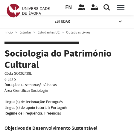
EN
ESTUDAR
Início
Estudar
Estudantes UÉ
Optativas Livres
Sociologia do Património
Cultural
Cód.:
SOC02428L
6 ECTS
Duração:
15 semanas/156 horas
Área Científica:
Sociologia
Língua(s) de lecionação:
Português
Língua(s) de apoio tutorial:
Português
Regime de Frequência:
Presencial
Objetivos de Desenvolvimento Sustentável