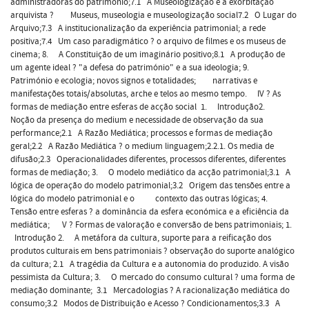
administradoras do património;7.1 A Museologização e a exorbitação
arquivista ? Museus, museologia e museologização social7.2 O Lugar do
Arquivo;7.3 A institucionalização da experiência patrimonial; a rede
positiva;7.4 Um caso paradigmático ? o arquivo de filmes e os museus de
cinema; 8. A Constituição de um imaginário positivo;8.1 A produção de
um agente ideal ? "a defesa do património" e a sua ideologia; 9.
Património e ecologia; novos signos e totalidades; narrativas e
manifestações totais/absolutas, arche e telos ao mesmo tempo. IV ? As
formas de mediação entre esferas de acção social 1. Introdução2.
Noção da presença do medium e necessidade de observação da sua
performance;2.1 A Razão Mediática; processos e formas de mediação
geral;2.2 A Razão Mediática ? o medium linguagem;2.2.1. Os media de
difusão;2.3 Operacionalidades diferentes, processos diferentes, diferentes
formas de mediação; 3. O modelo mediático da acção patrimonial;3.1 A
lógica de operação do modelo patrimonial;3.2 Origem das tensões entre a
lógica do modelo patrimonial e o contexto das outras lógicas; 4.
Tensão entre esferas ? a dominância da esfera económica e a eficiência da
mediática; V ? Formas de valoração e conversão de bens patrimoniais; 1.
Introdução 2. A metáfora da cultura, suporte para a reificação dos
produtos culturais em bens patrimoniais ? observação do suporte analógico
da cultura; 2.1 A tragédia da Cultura e a autonomia do produzido. A visão
pessimista da Cultura; 3. O mercado do consumo cultural ? uma forma de
mediação dominante; 3.1 Mercadologias ? A racionalização mediática do
consumo;3.2 Modos de Distribuição e Acesso ? Condicionamentos;3.3 A