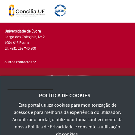
Universidade de Évora
Largo dos Colegiais, Nº 2
7004-516 Évora
tlf: +351 266 740 800
outros contactos
Universidade de Évora © 2026
Consulte os Termos e Condições e Política de Privacidade
POLÍTICA DE COOKIES
Declaração de Acessibilidade
Este portal utiliza cookies para monitorização de
acessos e para melhoria da experiência do utilizador.
Ao utilizar o portal, o utilizador toma conhecimento da
nossa
Política de Privacidade
e consente a utilização
de cookies.