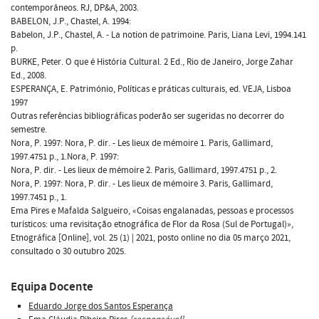
contemporâneos. RJ, DP&A, 2003.
BABELON, J.P., Chastel, A. 1994:
Babelon, J.P., Chastel, A. - La notion de patrimoine. Paris, Liana Levi, 1994.141
p.
BURKE, Peter. O que é História Cultural. 2 Ed., Rio de Janeiro, Jorge Zahar
Ed., 2008.
ESPERANÇA, E. Património, Políticas e práticas culturais, ed. VEJA, Lisboa
1997
Outras referências bibliográficas poderão ser sugeridas no decorrer do
semestre.
Nora, P. 1997: Nora, P. dir. - Les lieux de mémoire 1. Paris, Gallimard,
1997.4751 p., 1.Nora, P. 1997:
Nora, P. dir. - Les lieux de mémoire 2. Paris, Gallimard, 1997.4751 p., 2.
Nora, P. 1997: Nora, P. dir. - Les lieux de mémoire 3. Paris, Gallimard,
1997.7451 p., 1.
Ema Pires e Mafalda Salgueiro, «Coisas engalanadas, pessoas e processos
turísticos: uma revisitação etnográfica de Flor da Rosa (Sul de Portugal)»,
Etnográfica [Online], vol. 25 (1) | 2021, posto online no dia 05 março 2021,
consultado o 30 outubro 2025.
Equipa Docente
Eduardo Jorge dos Santos Esperança