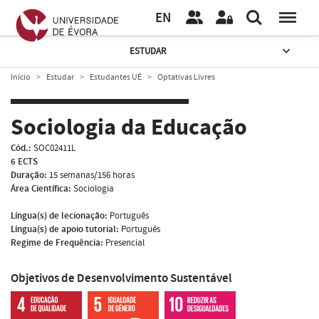
EN
ESTUDAR
Início
Estudar
Estudantes UÉ
Optativas Livres
Sociologia da Educação
Cód.:
SOC02411L
6 ECTS
Duração:
15 semanas/156 horas
Área Científica:
Sociologia
Língua(s) de lecionação:
Português
Língua(s) de apoio tutorial:
Português
Regime de Frequência:
Presencial
Objetivos de Desenvolvimento Sustentável