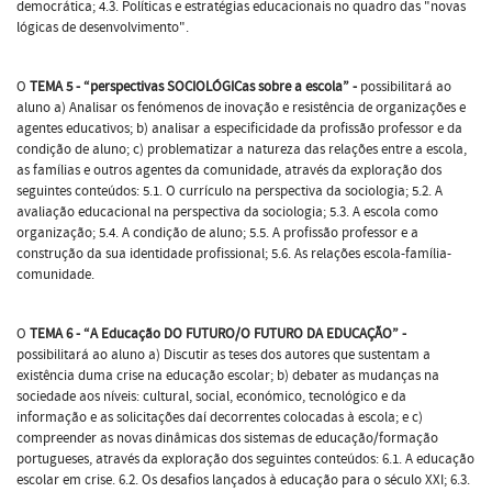
democrática; 4.3. Políticas e estratégias educacionais no quadro das "novas
lógicas de desenvolvimento".
O
TEMA 5 - “perspectivas SOCIOLÓGICas sobre a escola” -
possibilitará ao
aluno a) Analisar os fenómenos de inovação e resistência de organizações e
agentes educativos; b) analisar a especificidade da profissão professor e da
condição de aluno; c) problematizar a natureza das relações entre a escola,
as famílias e outros agentes da comunidade, através da exploração dos
seguintes conteúdos: 5.1. O currículo na perspectiva da sociologia; 5.2. A
avaliação educacional na perspectiva da sociologia; 5.3. A escola como
organização; 5.4. A condição de aluno; 5.5. A profissão professor e a
construção da sua identidade profissional; 5.6. As relações escola-família-
comunidade.
O
TEMA 6 - “A Educação DO FUTURO/O FUTURO DA EDUCAÇÃO” -
possibilitará ao aluno a) Discutir as teses dos autores que sustentam a
existência duma crise na educação escolar; b) debater as mudanças na
sociedade aos níveis: cultural, social, económico, tecnológico e da
informação e as solicitações daí decorrentes colocadas à escola; e c)
compreender as novas dinâmicas dos sistemas de educação/formação
portugueses, através da exploração dos seguintes conteúdos: 6.1. A educação
escolar em crise. 6.2. Os desafios lançados à educação para o século XXI; 6.3.