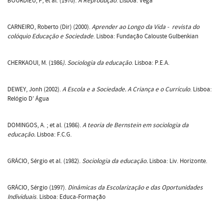
BOURDIEU, P; et al. (1970).
A Reprodução
. Lisboa: Vega
CARNEIRO, Roberto (Dir) (2000).
Aprender ao Longo da Vida - revista do
colóquio Educação e Sociedade
. Lisboa: Fundação Calouste Gulbenkian
CHERKAOUI, M. (1986
). Sociologia da educação
. Lisboa: P.E.A.
DEWEY, Jonh (2002).
A Escola e a Sociedade. A Criança e o Currículo
. Lisboa:
Relógio D’ Água
DOMINGOS, A. ; et al. (1986).
A teoria de Bernstein em sociologia da
educação.
Lisboa: F.C.G.
GRÁCIO, Sérgio et al. (1982).
Sociologia da educação.
Lisboa: Liv. Horizonte.
GRÁCIO, Sérgio (1997).
Dinâmicas da Escolarização e das Oportunidades
Individuais
. Lisboa: Educa-Formação