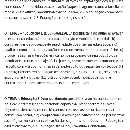
massas e os problemas daí resultantes, através da exploração dos seguintes
conteúdos: 2.1. Indivíduo e socialização (papel de agentes como a família, os
media, entre outros; modalidades de educação; 2.2. A educação como meio
de controlo social; 2.3. Educação e mudança social)
O
TEMA 3 – “Educação E (DES)IGUALDADE”
possibilitará ao aluno a) avaliar
o impacto da educação para a estratificação e mobilidade e sociais; b)
compreender os processos de selectividade dos sistemas educativos; e c)
avaliar o contributo da educação para o desenvolvimento dos territórios; d)
problematizar as alterações em curso nos processos de reprodução das
identidades, culturas e trajectórias juvenis, nomeadamente as mudanças na
relação com o trabalho, através da exploração dos seguintes conteúdos: 3.1.
As desigualdades em educação (económicas, étnicas, culturais, de género,
espaciais, entre outras; 3.2. Estratificação social, mobilidade social e
educação; 3.3. A selectividade dos sistemas educativos.
O
TEMA 4: Educação E Desenvolvimento
possibilitará ao aluno a) conhecer
políticas e estratégias educacionais capazes de responderem às novas
lógicas de desenvolvimento; b) conhecer as teorias do currículo enquanto
construção social; e c) compreender a avaliação educacional na perspectiva
sociológica, através da exploração dos seguintes conteúdos: 4.1. Educação e
desenvolvimento; 4.2. Educação, trabalho, juventude e cidadania