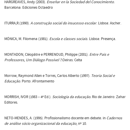
HARGREAVES, Andy (2003).
Enseñar en la Sociedad del Conocimiento
.
Barcelona: Ediciones Octaedro
ITURRA,R.(1990).
A construção social do insucesso escolar
. Lisboa: Ascher.
MÓNICA, M. Filomena (1981).
Escola e classes sociais
. Lisboa: Presença.
MONTADON, Cléopâtre e PERRENOUD, Philippe (2001).
Entre Pais e
Professores, Um Diálogo Possível ?.
Oeiras: Celta
Morrow, Raymond Allen e Torres, Carlos Alberto (1997).
Teoria Social e
Educação
. Porto: Afrontamento
MORRISH, IVOR (1983 – 4ª Ed.).
Sociologia da educação.
Rio de Janeiro: Zahar
Editores.
NETO-MENDES, A. (1995). Profissionalismo docente em debate. in
Cadernos
de análise sócio organizacional da educação
, nº 10.