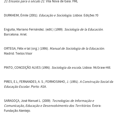
21 Ensaios para o século 21
. Vila Nova de Gaia: FML
DURKHEIM, Émile (2001).
Educação e Sociologia.
Lisboa: Edições 70
Enguita, Mariano Fernández. (edit.) (1999).
Sociología de la Educación
.
Barcelona: Ariel.
ORTEGA, Félix e tal (org.) (1995).
Manual de Sociologia de la Educación
.
Madrid: Textos Visor
PINTO, CONCEIÇÃO ALVES (1995).
Sociologia da escola.
Lisboa: McGraw-Hill.
PIRES, E.L; FERNANDES; A. S.; FORMOSINHO, J. (1991).
A Construção Social da
Educação Escolar.
Porto: ASA.
SARAGOÇA, José Manuel L. (2009).
Tecnologias de Informação e
Comunicação, Educação e Desenvolvimento dos Territórios
. Évora:
Fundação Alentejo.