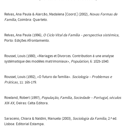
Relvas, Ana Paula & Alarcão, Madalena [Coord.] (2002),
Novas Formas de
Família
, Coimbra: Quarteto.
Relvas, Ana Paula (1996),
O Ciclo Vital da Família – perspectiva sistémica
,
Porto: Edições Afrontamento.
Roussel, Louis (1980), «Mariages et Divorces. Contribution á une analyse
systématique des modèles matrimoniaux»,
Population
, 6: 1025-1040.
Roussel, Louis (1992), «O futuro da família».
Sociologia – Problemas e
Práticas
, 11: 165-179.
Rowland, Robert (1997),
População, Família, Sociedade – Portugal, séculos
XIX-XX
, Oeiras: Celta Editora.
Saraceno, Chiara & Naldini, Manuela (2003),
Sociologia da Família
, 2.ª ed.
Lisboa: Editorial Estampa.