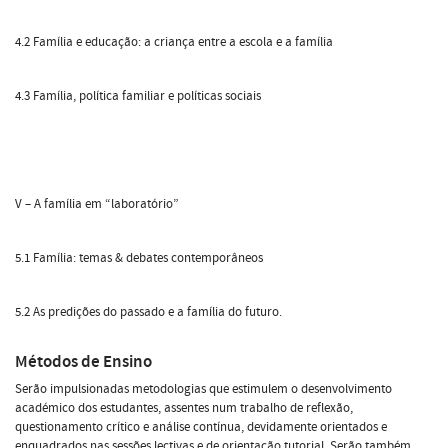
4.2 Família e educação: a criança entre a escola e a família
4.3 Família, política familiar e políticas sociais
V – A família em “laboratório”
5.1 Família: temas & debates contemporâneos
5.2 As predições do passado e a família do futuro.
Métodos de Ensino
Serão impulsionadas metodologias que estimulem o desenvolvimento
académico dos estudantes, assentes num trabalho de reflexão,
questionamento crítico e análise contínua, devidamente orientados e
enquadrados nas sessões lectivas e de orientação tutorial. Serão também