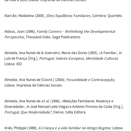
Alarcão, Madalena (2000),
(Des) Equilíbrios Familiares
, Coimbra: Quarteto.
Aldous, Joan (1996),
Family Careers – Rethinking the Developmental
Perspective,
Thousand Oaks: Sage Publications.
Almeida, Ana Nunes de & Guerreiro, Maria das Dores (1993), «A Família»,
In
Luís de França [Org.],
Portugal, Valores Europeus, Identidade Cultural
,
Lisboa: IED.
Almeida, Ana Nunes de [Coord.] (2004),
Fecundidade e Contracepção,
Lisboa: Imprensa de Ciências Sociais.
Almeida, Ana Nunes de
et al.
(1998), «Relações Familiares: Mudança e
Diversidade»,
In
José Manuel Leite Viegas e António Firmino da Costa [Org.],
Portugal, Que Modernidade?
, Oeiras: Celta Editora.
Ariès, Philippe (1988),
A Criança e a vida familiar no Antigo Regime
, Lisboa: