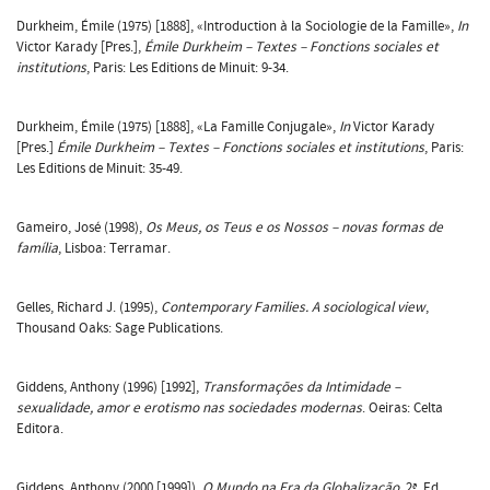
Durkheim, Émile (1975) [1888], «Introduction à la Sociologie de la Famille»,
In
Victor Karady [Pres.],
Émile Durkheim – Textes – Fonctions sociales et
institutions
, Paris: Les Editions de Minuit: 9-34.
Durkheim, Émile (1975) [1888], «La Famille Conjugale»,
In
Victor Karady
[Pres.]
Émile Durkheim – Textes – Fonctions sociales et institutions
, Paris:
Les Editions de Minuit: 35-49.
Gameiro, José (1998),
Os Meus, os Teus e os Nossos – novas formas de
família
, Lisboa: Terramar.
Gelles, Richard J. (1995),
Contemporary Families. A sociological view
,
Thousand Oaks: Sage Publications.
Giddens, Anthony (1996) [1992],
Transformações da Intimidade –
sexualidade, amor e erotismo nas sociedades modernas
. Oeiras: Celta
Editora.
Giddens, Anthony (2000 [1999]),
O Mundo na Era da Globalização
, 2ª. Ed.,