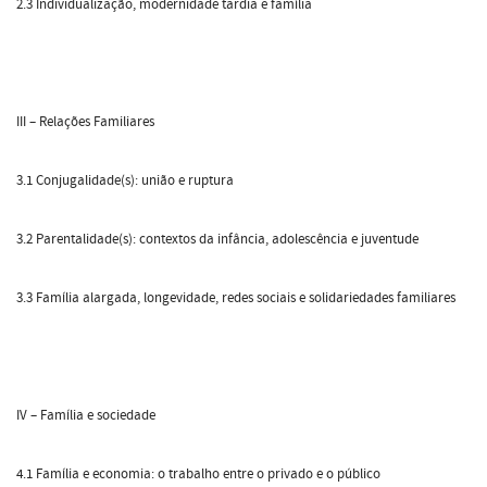
2.3 Individualização, modernidade tardia e família
III – Relações Familiares
3.1 Conjugalidade(s): união e ruptura
3.2 Parentalidade(s): contextos da infância, adolescência e juventude
3.3 Família alargada, longevidade, redes sociais e solidariedades familiares
IV – Família e sociedade
4.1 Família e economia: o trabalho entre o privado e o público