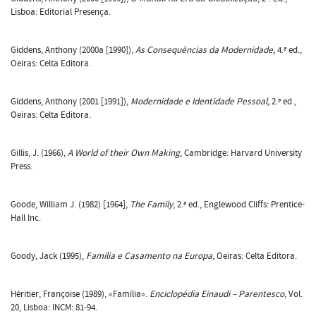
Lisboa: Editorial Presença.
Giddens, Anthony (2000a [1990]),
As Consequências da Modernidade,
4.ª ed.,
Oeiras: Celta Editora.
Giddens, Anthony (2001 [1991]),
Modernidade e Identidade Pessoal,
2.ª ed.,
Oeiras: Celta Editora.
Gillis, J. (1966),
A World of their Own Making
, Cambridge: Harvard University
Press.
Goode, William J. (1982) [1964],
The Family
, 2.ª ed., Englewood Cliffs: Prentice-
Hall Inc.
Goody, Jack (1995),
Família e Casamento na Europa
, Oeiras: Celta Editora.
Héritier, Françoise (1989), «Família».
Enciclopédia Einaudi – Parentesco
, Vol.
20, Lisboa: INCM: 81-94.