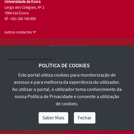
Universidade de Évora
Largo dos Colegiais, Nº 2
7004-516 Évora
tlf: +351 266 740 800
outros contactos
Universidade de Évora © 2026
Consulte os Termos e Condições e Política de Privacidade
POLÍTICA DE COOKIES
Declaração de Acessibilidade
Este portal utiliza cookies para monitorização de
acessos e para melhoria da experiência do utilizador.
Ao utilizar o portal, o utilizador toma conhecimento da
nossa
Política de Privacidade
e consente a utilização
de cookies.
Saber Mais
Fechar
Eu Sou
Eu Quero