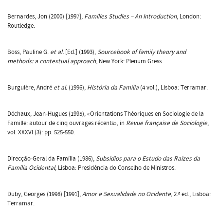
Bernardes, Jon (2000) [1997],
Families Studies – An Introduction
, London:
Routledge.
Boss, Pauline G.
et al.
[Ed.] (1993),
Sourcebook of family theory and
methods: a contextual approach
, New York: Plenum Gress.
Burguière, André
et al.
(1996),
História da Família
(4 vol.), Lisboa: Terramar.
Déchaux, Jean-Hugues (1995), «Orientations Théoriques en Sociologie de la
Famille: autour de cinq ouvrages récents», in
Revue française de Sociologie
,
vol. XXXVI (3): pp. 525-550.
Direcção-Geral da Família (1986),
Subsídios para o Estudo das Raízes da
Família Ocidental
, Lisboa: Presidência do Conselho de Ministros.
Duby, Georges (1998) [1991],
Amor e Sexualidade no Ocidente
, 2.ª ed., Lisboa:
Terramar.