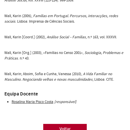
Análise Social
, vol. XXVIII (123-124): 999-1009.
Wall, Karin (2005),
Famílias em Portugal. Percursos, interacções, redes
sociais
. Lisboa: Imprensa de Ciências Sociais.
Wall, Karin [Coord.] (2002),
Análise Social – Famílias
, n.º 163, vol. XXXVII.
Wall, Karin [Org.] (2003), «Famílias no Censo 2001»,
Sociologia, Problemas e
Práticas
. n.º 43.
Wall, Karin; Aboim, Sofia e Cunha, Vanessa (2010),
A Vida Familiar no
Masculino. Negociando velhas e novas masculinidades
, Lisboa: CITE.
Equipa Docente
Rosalina Maria Pisco Costa
[responsável]
Voltar