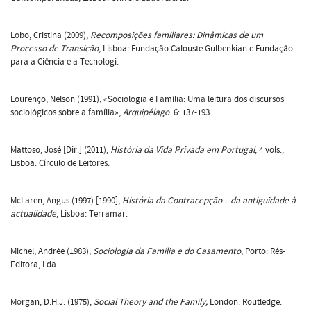
Lobo, Cristina (2009),
Recomposições familiares: Dinâmicas de um
Processo de Transição
, Lisboa: Fundação Calouste Gulbenkian e Fundação
para a Ciência e a Tecnologi.
Lourenço, Nelson (1991), «Sociologia e Família: Uma leitura dos discursos
sociológicos sobre a família»,
Arquipélago
. 6: 137-193.
Mattoso, José [Dir.] (2011),
História da Vida Privada em Portugal
, 4 vols.,
Lisboa: Círculo de Leitores.
McLaren, Angus (1997) [1990],
História da Contracepção – da antiguidade à
actualidade
, Lisboa: Terramar.
Michel, Andrèe (1983),
Sociologia da Família e do Casamento
, Porto: Rés-
Editora, Lda.
Morgan, D.H.J. (1975),
Social Theory and the Family,
London: Routledge.