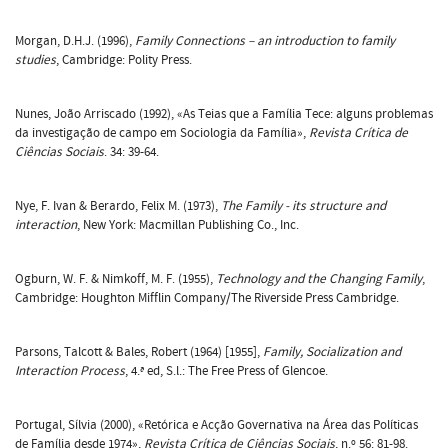
Morgan, D.H.J. (1996),
Family Connections – an introduction to family
studies
, Cambridge: Polity Press.
Nunes, João Arriscado (1992), «As Teias que a Família Tece: alguns problemas
da investigação de campo em Sociologia da Família»,
Revista Crítica de
Ciências Sociais
. 34: 39-64.
Nye, F. Ivan & Berardo, Felix M. (1973),
The Family - its structure and
interaction
, New York: Macmillan Publishing Co., Inc.
Ogburn, W. F. & Nimkoff, M. F. (1955),
Technology and the Changing Family
,
Cambridge: Houghton Mifflin Company/The Riverside Press Cambridge.
Parsons, Talcott & Bales, Robert (1964) [1955],
Family, Socialization and
Interaction Process
, 4.ª ed, S.l.: The Free Press of Glencoe.
Portugal, Sílvia (2000), «Retórica e Acção Governativa na Área das Políticas
de Família desde 1974»,
Revista Crítica de Ciências Sociais
, n.º 56: 81-98.