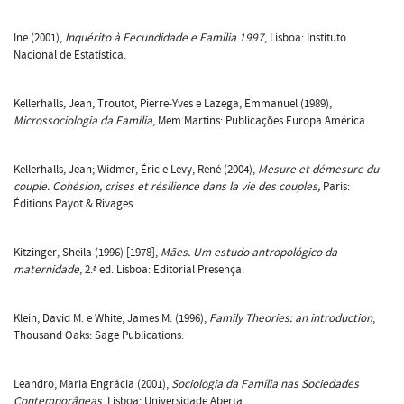
Ine (2001),
Inquérito à Fecundidade e Família 1997
, Lisboa: Instituto
Nacional de Estatística.
Kellerhalls, Jean, Troutot, Pierre-Yves e Lazega, Emmanuel (1989),
Microssociologia da Família
, Mem Martins: Publicações Europa América.
Kellerhalls, Jean; Widmer, Éric e Levy, René (2004),
Mesure et démesure du
couple. Cohésion, crises et résilience dans la vie des couples,
Paris:
Éditions Payot & Rivages.
Kitzinger, Sheila (1996) [1978],
Mães. Um estudo antropológico da
maternidade
, 2.ª ed. Lisboa: Editorial Presença.
Klein, David M. e White, James M. (1996),
Family Theories: an introduction
,
Thousand Oaks: Sage Publications.
Leandro, Maria Engrácia (2001),
Sociologia da Família nas Sociedades
Contemporâneas
, Lisboa: Universidade Aberta.