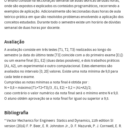
O ensino consiste na leccionação semanal de aulas teóricas de duas horas,
onde são expostos e explicados os conteúdos programáticos, recorrendo a
exemplos de aplicação. Adicionalmente são leccionadas duas horas de aula
teórico-prática em que são resolvidos problemas envolvendo a aplicação dos
conceitos estudados. Durante todo o semestre existe um horário de dúvidas
semanal de duas horas por docente.
Avaliação
A avaliação consiste em três testes {T1, T2, T3} realizados ao longo do
semestre (a data do último teste [T3] coincide com a do primeiro exame [E1])
ou um exame final {E1, E2} (duas datas possíveis), e dois trabalhos práticos
{A1, A2}, um experimental e outro computacional. Estes elementos são
avaliados no intervalo [0, 20] valores. Existe uma nota mínima de 9,0 para
cada teste e exame.
Cumpridas as notas mínimas a nota final é obtida por :
N = 0,8 × máximo((T1+T2+T3)/3 , E1, E2) + 0,2 × (A1+A2)/2;
caso contrário o valor numérico da nota final será o mínimo entre N e 9,0.
O aluno obtém aprovação se a nota final for igual ou superior a 9,5.
Bibliografia
* Vector Mechanics for Engineers  Statics and Dynamics, 11th edition SI
version (2016) F. P. Beer, E. R. Johnston Jr., D. F. Mazurek, P. J. Cornwell, E. R.