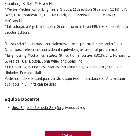
Eisenberg, B. Self, McGraw-Hill.
* Vector Mechanics for Engineers  Statics, 11th edition SI version (2016) F. P.
Beer, E. R. Johnston Jr., D. F. Mazurek, P. J. Cornwell, E. R. Eisenberg,
McGraw-Hill.
* Introdução à Álgebra Linear e Geometria Analítica (1992), F. R. Dias Agudo,
Escolar Editora.
Outras referências base, equivalentes entre si, por ordem de preferência.
Other base references, considered equivalent, by order of preference.
* Engineering Mechanics  Statics, 8th edition SI version (2016), J. L. Meriam, L.
G. Kraige, J. N. Bolton, John Wiley and Sons, Inc.
* Engineering Mechanics - Statics and Dynamics, 14th edition (2016), R. C.
Hibbeler, Prentice-Hall
Pode ser utilizada qualquer versão disponível em unidades SI. Any version
available in SI units can be used.
Equipa Docente
José Eugénio Semedo Garção
[responsável]