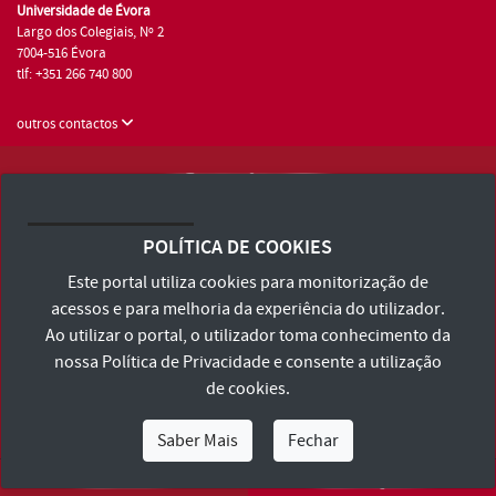
Universidade de Évora
Largo dos Colegiais, Nº 2
7004-516 Évora
tlf: +351 266 740 800
outros contactos
Universidade de Évora © 2026
Consulte os Termos e Condições e Política de Privacidade
POLÍTICA DE COOKIES
Declaração de Acessibilidade
Este portal utiliza cookies para monitorização de
acessos e para melhoria da experiência do utilizador.
Ao utilizar o portal, o utilizador toma conhecimento da
nossa
Política de Privacidade
e consente a utilização
de cookies.
Saber Mais
Fechar
Eu Sou
Eu Quero