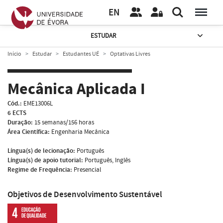
EN
ESTUDAR
Início
Estudar
Estudantes UÉ
Optativas Livres
Mecânica Aplicada I
Cód.:
EME13006L
6 ECTS
Duração:
15 semanas/156 horas
Área Científica:
Engenharia Mecânica
Língua(s) de lecionação:
Português
Língua(s) de apoio tutorial:
Português, Inglês
Regime de Frequência:
Presencial
Objetivos de Desenvolvimento Sustentável