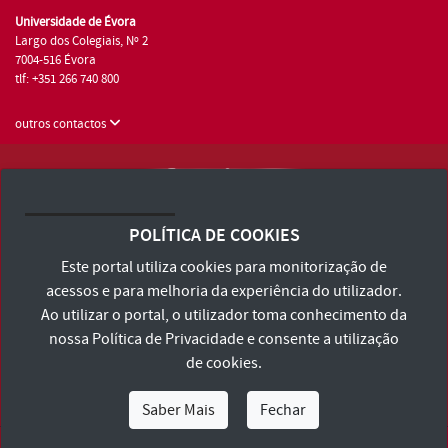
Universidade de Évora
Largo dos Colegiais, Nº 2
7004-516 Évora
tlf: +351 266 740 800
outros contactos
Universidade de Évora © 2026
Consulte os Termos e Condições e Política de Privacidade
POLÍTICA DE COOKIES
Declaração de Acessibilidade
Este portal utiliza cookies para monitorização de
acessos e para melhoria da experiência do utilizador.
Ao utilizar o portal, o utilizador toma conhecimento da
nossa
Política de Privacidade
e consente a utilização
de cookies.
Saber Mais
Fechar
Eu Sou
Eu Quero