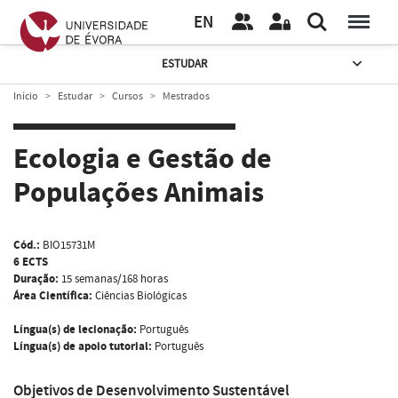
EN
ESTUDAR
Início
Estudar
Cursos
Mestrados
Ecologia e Gestão de
Populações Animais
Cód.:
BIO15731M
6 ECTS
Duração:
15 semanas/168 horas
Área Científica:
Ciências Biológicas
Língua(s) de lecionação:
Português
Língua(s) de apoio tutorial:
Português
Objetivos de Desenvolvimento Sustentável