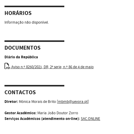
HORÁRIOS
Informação não disponível.
DOCUMENTOS
Diário da República
Aviso n.º 8250/2021, DR, 2ª serie, n.º 86 de 4 de maio
CONTACTOS
Diretor:
Mónica Morais de Brito [
mbmb@uevora.pt
]
Gestor Académico:
Maria João Doutor Zorro
Serviços Académicos (atendimento on-line):
SAC.ONLINE