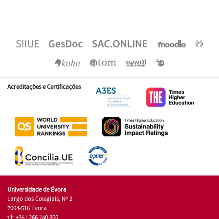
Acreditações e Certificações
Universidade de Évora
Largo dos Colegiais, Nº 2
7004-516 Évora
tlf: +351 266 740 800