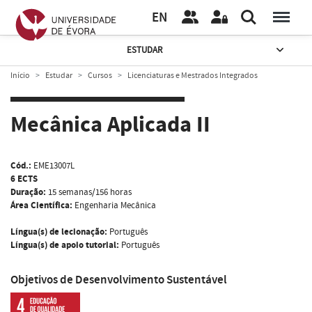
EN
ESTUDAR
Início
Estudar
Cursos
Licenciaturas e Mestrados Integrados
Mecânica Aplicada II
Cód.:
EME13007L
6 ECTS
Duração:
15 semanas/156 horas
Área Científica:
Engenharia Mecânica
Língua(s) de lecionação:
Português
Língua(s) de apoio tutorial:
Português
Objetivos de Desenvolvimento Sustentável