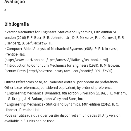
Avaliação
x
Bibliografia
* Vector Mechanics for Engineers  Statics and Dynamics, 11th edition SI
version (2016) F. P. Beer, E. R. Johnston Jr., D. F. Mazurek, P. J. Cornwell, E. R.
Eisenberg, B. Self, McGraw-Hill.
* Computer-Aided Analysis of Mechanical Systems (1988), P. E. Nikravesh,
Prentice-Hall.
[http://www.u.arizona.edu/~pen/ame553/Hallway/textbook.html]
* Introduction to Continuum Mechanics for Engineers (1989), R. M. Bowen,
Plenum Press. [http://oaktrust.library.tamu.edu/handle/1969.1/2500]
Outras referências base, equivalentes entre si, por ordem de preferência.
Other base references, considered equivalent, by order of preference.
* Engineering Mechanics  Dynamics, 8th edition SI version (2016), J. L. Meriam,
L. G. Kraige, J. N. Bolton, John Wiley and Sons, Inc.
* Engineering Mechanics - Statics and Dynamics, 14th edition (2016), R. C.
Hibbeler, Prentice-Hall
Pode ser utilizada qualquer versão disponível em unidades SI. Any version
available in SI units can be used.