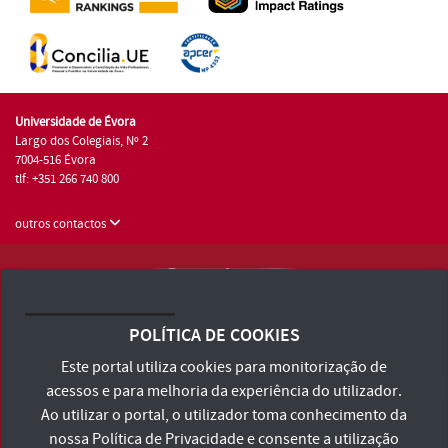
Universidade de Évora
Largo dos Colegiais, Nº 2
7004-516 Évora
tlf: +351 266 740 800
outros contactos
Universidade de Évora © 2026
Consulte os Termos e Condições e Política de Privacidade
POLÍTICA DE COOKIES
Declaração de Acessibilidade
Este portal utiliza cookies para monitorização de
acessos e para melhoria da experiência do utilizador.
Ao utilizar o portal, o utilizador toma conhecimento da
nossa
Política de Privacidade
e consente a utilização