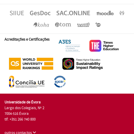
Acreditações e Certificações
Universidade de Évora
Largo dos Colegiais, Nº 2
7004-516 Évora
tlf: +351 266 740 800
outros contactos