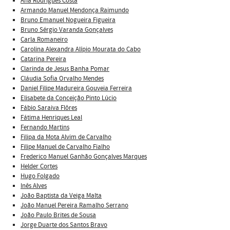
Ana Rodrigues Costa
Armando Manuel Mendonça Raimundo
Bruno Emanuel Nogueira Figueira
Bruno Sérgio Varanda Gonçalves
Carla Romaneiro
Carolina Alexandra Alípio Mourata do Cabo
Catarina Pereira
Clarinda de Jesus Banha Pomar
Cláudia Sofia Orvalho Mendes
Daniel Filipe Madureira Gouveia Ferreira
Elisabete da Conceição Pinto Lúcio
Fábio Saraiva Flôres
Fátima Henriques Leal
Fernando Martins
Filipa da Mota Alvim de Carvalho
Filipe Manuel de Carvalho Fialho
Frederico Manuel Ganhão Gonçalves Marques
Helder Cortes
Hugo Folgado
Inês Alves
João Baptista da Veiga Malta
João Manuel Pereira Ramalho Serrano
João Paulo Brites de Sousa
Jorge Duarte dos Santos Bravo