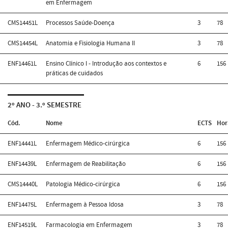
em Enfermagem
CMS14451L
Processos Saúde-Doença
3
78
CMS14454L
Anatomia e Fisiologia Humana II
3
78
ENF14461L
Ensino Clínico I - Introdução aos contextos e
6
156
práticas de cuidados
2º ANO - 3.º SEMESTRE
Cód.
Nome
ECTS
Hor
ENF14441L
Enfermagem Médico-cirúrgica
6
156
ENF14439L
Enfermagem de Reabilitação
6
156
CMS14440L
Patologia Médico-cirúrgica
6
156
ENF14475L
Enfermagem à Pessoa Idosa
3
78
ENF14519L
Farmacologia em Enfermagem
3
78