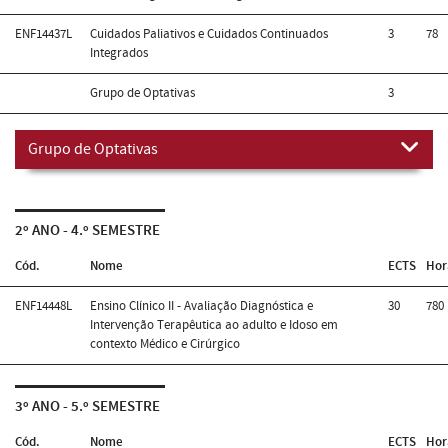
ENF14437L
Cuidados Paliativos e Cuidados Continuados
3
78
Integrados
Grupo de Optativas
3
Grupo de Optativas
2º ANO - 4.º SEMESTRE
Cód.
Nome
ECTS
Hor
ENF14448L
Ensino Clínico II - Avaliação Diagnóstica e
30
780
Intervenção Terapêutica ao adulto e Idoso em
contexto Médico e Cirúrgico
3º ANO - 5.º SEMESTRE
Cód.
Nome
ECTS
Hor