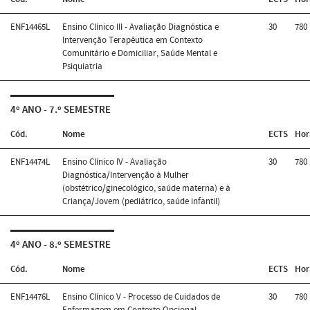
ENF14465L
Ensino Clínico III - Avaliação Diagnóstica e
30
780
Intervenção Terapêutica em Contexto
Comunitário e Domiciliar, Saúde Mental e
Psiquiatria
4º ANO - 7.º SEMESTRE
Cód.
Nome
ECTS
Hor
ENF14474L
Ensino Clínico IV - Avaliação
30
780
Diagnóstica/Intervenção à Mulher
(obstétrico/ginecológico, saúde materna) e à
Criança/Jovem (pediátrico, saúde infantil)
4º ANO - 8.º SEMESTRE
Cód.
Nome
ECTS
Hor
ENF14476L
Ensino Clínico V - Processo de Cuidados de
30
780
Enfermagem em Contexto Opcional