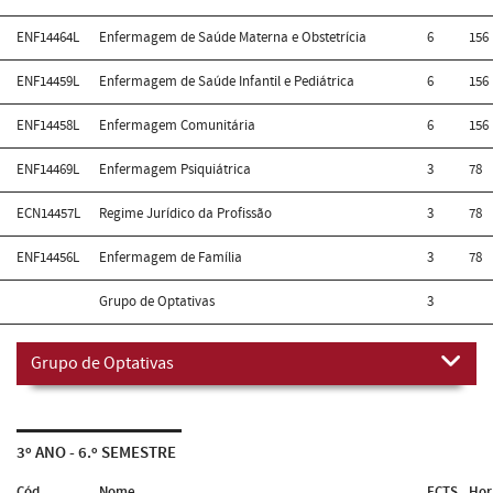
ENF14464L
Enfermagem de Saúde Materna e Obstetrícia
6
156
ENF14459L
Enfermagem de Saúde Infantil e Pediátrica
6
156
ENF14458L
Enfermagem Comunitária
6
156
ENF14469L
Enfermagem Psiquiátrica
3
78
ECN14457L
Regime Jurídico da Profissão
3
78
ENF14456L
Enfermagem de Família
3
78
Grupo de Optativas
3
Grupo de Optativas
3º ANO - 6.º SEMESTRE
Cód.
Nome
ECTS
Hor