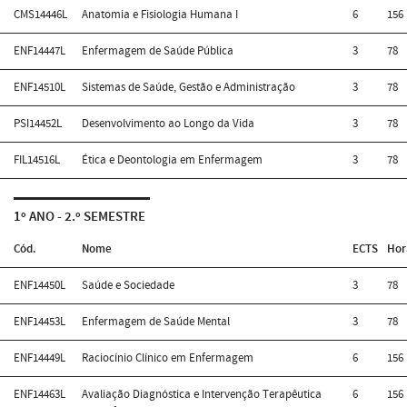
CMS14446L
Anatomia e Fisiologia Humana I
6
156
ENF14447L
Enfermagem de Saúde Pública
3
78
ENF14510L
Sistemas de Saúde, Gestão e Administração
3
78
PSI14452L
Desenvolvimento ao Longo da Vida
3
78
FIL14516L
Ética e Deontologia em Enfermagem
3
78
1º ANO - 2.º SEMESTRE
Cód.
Nome
ECTS
Hor
ENF14450L
Saúde e Sociedade
3
78
ENF14453L
Enfermagem de Saúde Mental
3
78
ENF14449L
Raciocínio Clínico em Enfermagem
6
156
ENF14463L
Avaliação Diagnóstica e Intervenção Terapêutica
6
156