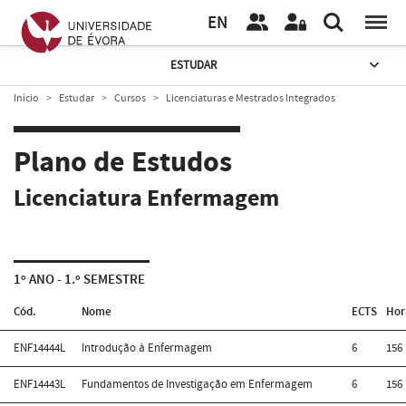
EN
ESTUDAR
Início
Estudar
Cursos
Licenciaturas e Mestrados Integrados
Plano de Estudos
Licenciatura Enfermagem
1º ANO - 1.º SEMESTRE
Cód.
Nome
ECTS
Hor
ENF14444L
Introdução à Enfermagem
6
156
ENF14443L
Fundamentos de Investigação em Enfermagem
6
156