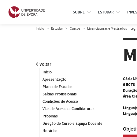
SOBRE
ESTUDAR
INVE
Início
Estudar
Cursos
Licenciaturas e Mestrados Integ
M
Voltar
Início
Cód.:
M
Apresentação
6 ECTS
Plano de Estudos
Duração
Saídas Profissionais
Área Cie
Condições de Acesso
Língua(
Vias de Acesso e Candidaturas
Língua(s
Propinas
Direção de Curso e Equipa Docente
Objet
Horários