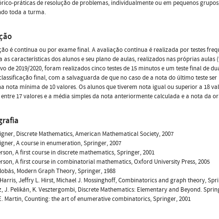
órico-práticas de resolução de problemas, individualmente ou em pequenos grup
ndo toda a turma.
ação
ção é contínua ou por exame final. A avaliação contínua é realizada por testes fre
 as características dos alunos e seu plano de aulas, realizados nas próprias aulas (
ivo de 2019/2020, foram realizados cinco testes de 15 minutos e um teste final de d
lassificação final, com a salvaguarda de que no caso de a nota do último teste se
nha nota mínima de 10 valores. Os alunos que tiverem nota igual ou superior a 18 va
ntre 17 valores e a média simples da nota anteriormente calculada e a nota da or
grafia
igner, Discrete Mathematics, American Mathematical Society, 2007
igner, A course in enumeration, Springer, 2007
rson, A first course in discrete mathematics, Springer, 2001
rson, A first course in combinatorial mathematics, Oxford University Press, 2005
lobás, Modern Graph Theory, Springer, 1988
Harris, Jeffry L. Hirst, Michael J. Mossinghoff, Combinatorics and graph theory, Spr
z, J. Pelikán, K. Vesztergombi, Discrete Mathematics: Elementary and Beyond. Sprin
. Martin, Counting: the art of enumerative combinatorics, Springer, 2001