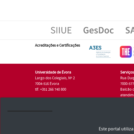
Acreditações e Certificações
Universidade de Évora
Serviço
Largo dos Colegiais, Nº 2
Rua Duq
7004-516 Évora
7000-57
tlf: +351 266 740 800
Balcão 
atendim
tlf.: +35
Universidade de Évora © 2026
Este portal utili
Consulte os Termos e Condições e Política de Privacidade