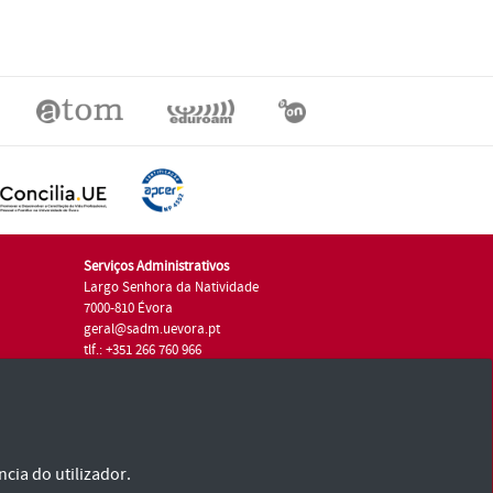
Serviços Administrativos
Largo Senhora da Natividade
7000-810 Évora
geral@sadm.uevora.pt
tlf.: +351 266 760 966
cia do utilizador.