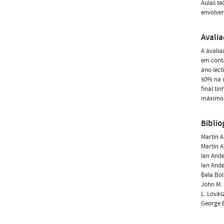
Aulas te
envolve
Avali
A avalia
em conta
ano lect
50% na c
final ti
máximo e
Biblio
Martin A
Martin A
Ian Ande
Ian Ande
Bela Bol
John M. 
L. Lovás
George E