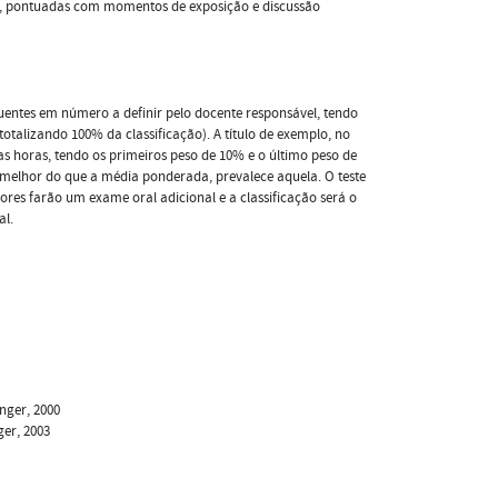
os, pontuadas com momentos de exposição e discussão
quentes em número a definir pelo docente responsável, tendo
totalizando 100% da classificação). A título de exemplo, no
uas horas, tendo os primeiros peso de 10% e o último peso de
r melhor do que a média ponderada, prevalece aquela. O teste
lores farão um exame oral adicional e a classificação será o
al.
inger, 2000
ger, 2003