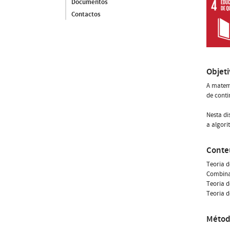
Documentos
Contactos
Objet
A matemá
de conti
Nesta di
a algori
Conte
Teoria d
Combina
Teoria 
Teoria d
Métod