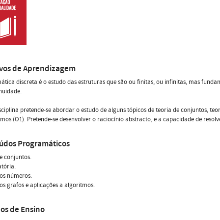
ivos de Aprendizagem
tica discreta é o estudo das estruturas que são ou finitas, ou infinitas, mas fun
nuidade.
sciplina pretende-se abordar o estudo de alguns tópicos de teoria de conjuntos, teo
tmos (O1). Pretende-se desenvolver o raciocínio abstracto, e a capacidade de resol
údos Programáticos
e conjuntos.
tória.
dos números.
os grafos e aplicações a algoritmos.
os de Ensino