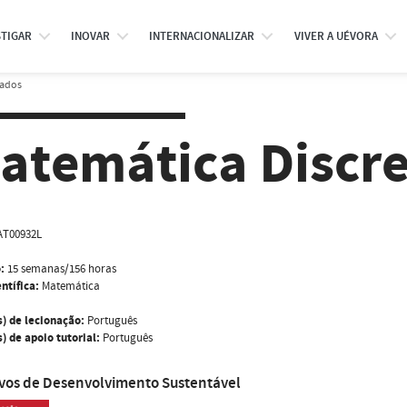
STIGAR
INOVAR
INTERNACIONALIZAR
VIVER A UÉVORA
rados
atemática Discr
AT00932L
:
15 semanas/156 horas
ntífica:
Matemática
s) de lecionação:
Português
) de apoio tutorial:
Português
ivos de Desenvolvimento Sustentável