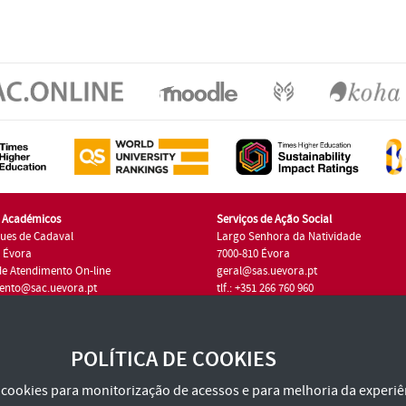
s Académicos
Serviços de Ação Social
ues de Cadaval
Largo Senhora da Natividade
7 Évora
7000-810 Évora
de Atendimento On-line
geral@sas.uevora.pt
ento@sac.uevora.pt
tlf.: +351 266 760 960
1 266 760 220
POLÍTICA DE COOKIES
za cookies para monitorização de acessos e para melhoria da experiên