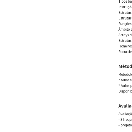
Tipos bá
Instruçã
Estrutur
Estrutur
Funções:
Âmbito d
Arrays 
Estrutur
Ficheiro
Recursi
Métod
Metodolo
* Aulas 
* Aulas 
Disponib
Avali
Avaliaçã
- 3 freq
- projet