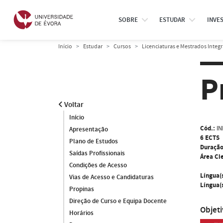
SOBRE
ESTUDAR
INVE
Início
Estudar
Cursos
Licenciaturas e Mestrados Integ
P
Voltar
Início
Cód.:
IN
Apresentação
6 ECTS
Plano de Estudos
Duração
Saídas Profissionais
Área Cie
Condições de Acesso
Língua(
Vias de Acesso e Candidaturas
Língua(s
Propinas
Direção de Curso e Equipa Docente
Objet
Horários