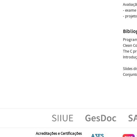
Avaliaçã
- exame 
- projet
Biblio
Programm
Clean Co
The C p
Introdu
Slides d
Conjunto
Acreditações e Certificações