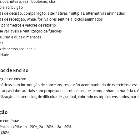
sicos: inteiro, real, booleano, char
o e atribuição
as de decisão: comparação, alternativas múltiplas, alternativas aninhadas
as de repetição: while, for, valores sentinela, ciclos aninhados
 parâmetros e valores de retorno
e variáveis e reutilização de funções
de uma e duas dimensões
as
s de acesso sequencial
vidade
os de Ensino
gias de ensino:
teóricas com introdução de conceitos, resolução acompanhada de exercícios e escl
práticas laboratoriais com proposta de problemas que acompanham a matéria teóri
ilização de exercícios, de dificuldade gradual, cobrindo os tópicos ensinados, para
ação
o contínua:
uências (70%): 1a - 20%, 2a - 20% e 3a - 30%
o (30%)