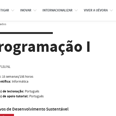
STIGAR
INOVAR
INTERNACIONALIZAR
VIVER A UÉVORA
rados
rogramação I
F13175L
:
15 semanas/156 horas
ntífica:
Informática
s) de lecionação:
Português
) de apoio tutorial:
Português
ivos de Desenvolvimento Sustentável