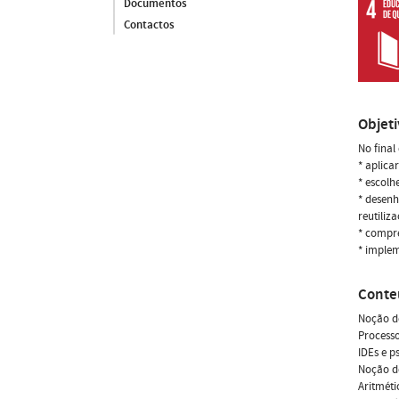
Documentos
Contactos
Objet
No final
* aplica
* escolh
* desenh
reutiliz
* compre
* implem
Conte
Noção de
Process
IDEs e p
Noção de
Aritméti