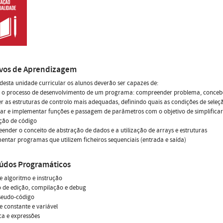
ivos de Aprendizagem
 desta unidade curricular os alunos deverão ser capazes de:
r o processo de desenvolvimento de um programa: compreender problema, conceber
er as estruturas de controlo mais adequadas, definindo quais as condições de seleç
ar e implementar funções e passagem de parâmetros com o objetivo de simplifica
ação de código
ender o conceito de abstração de dados e a utilização de arrays e estruturas
entar programas que utilizem ficheiros sequenciais (entrada e saída)
údos Programáticos
 algoritmo e instrução
o de edição, compilação e debug
seudo-código
 constante e variável
ca e expressões