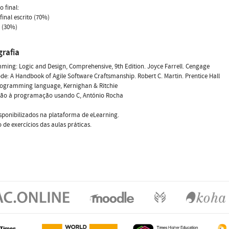
o final:
final escrito (70%)
o (30%)
grafia
ing: Logic and Design, Comprehensive, 9th Edition. Joyce Farrell. Cengage
de: A Handbook of Agile Software Craftsmanship. Robert C. Martin. Prentice Hall
rogramming language, Kernighan & Ritchie
ção à programação usando C, António Rocha
isponibilizados na plataforma de eLearning.
 de exercícios das aulas práticas.