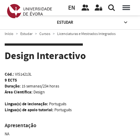
EN
ESTUDAR
Início
Estudar
Cursos
Licenciaturas e Mestrados Integrados
Design Interactivo
Cód.:
VIS14213L
9 ECTS
Duração:
15 semanas/234 horas
Área Científica:
Design
Língua(s) de lecionação:
Português
Língua(s) de apoio tutorial:
Português
Apresentação
NA