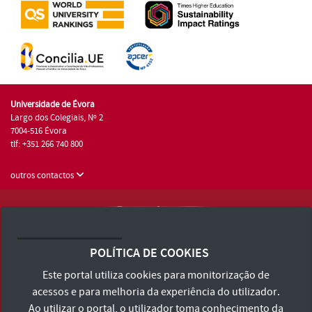
Universidade de Évora
Largo dos Colegiais, Nº 2
7004-516 Évora
tlf: +351 266 740 800
outros contactos
Universidade de Évora © 2026
Consulte os Termos e Condições e Política de Privacidade
POLÍTICA DE COOKIES
Declaração de Acessibilidade
Este portal utiliza cookies para monitorização de
acessos e para melhoria da experiência do utilizador.
Ao utilizar o portal, o utilizador toma conhecimento da