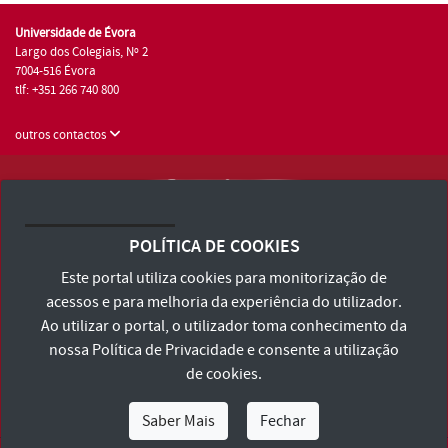
Universidade de Évora
Largo dos Colegiais, Nº 2
7004-516 Évora
tlf: +351 266 740 800
outros contactos
Universidade de Évora © 2026
Consulte os Termos e Condições e Política de Privacidade
POLÍTICA DE COOKIES
Declaração de Acessibilidade
Este portal utiliza cookies para monitorização de
acessos e para melhoria da experiência do utilizador.
Ao utilizar o portal, o utilizador toma conhecimento da
nossa
Política de Privacidade
e consente a utilização
de cookies.
Saber Mais
Fechar