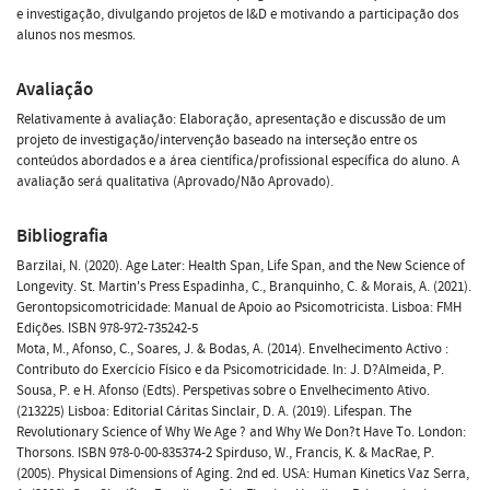
e investigação, divulgando projetos de I&D e motivando a participação dos
alunos nos mesmos.
Avaliação
Relativamente à avaliação: Elaboração, apresentação e discussão de um
projeto de investigação/intervenção baseado na interseção entre os
conteúdos abordados e a área científica/profissional específica do aluno. A
avaliação será qualitativa (Aprovado/Não Aprovado).
Bibliografia
Barzilai, N. (2020). Age Later: Health Span, Life Span, and the New Science of
Longevity. St. Martin's Press Espadinha, C., Branquinho, C. & Morais, A. (2021).
Gerontopsicomotricidade: Manual de Apoio ao Psicomotricista. Lisboa: FMH
Edições. ISBN 978-972-735242-5
Mota, M., Afonso, C., Soares, J. & Bodas, A. (2014). Envelhecimento Activo :
Contributo do Exercício Físico e da Psicomotricidade. In: J. D?Almeida, P.
Sousa, P. e H. Afonso (Edts). Perspetivas sobre o Envelhecimento Ativo.
(213225) Lisboa: Editorial Cáritas Sinclair, D. A. (2019). Lifespan. The
Revolutionary Science of Why We Age ? and Why We Don?t Have To. London:
Thorsons. ISBN 978-0-00-835374-2 Spirduso, W., Francis, K. & MacRae, P.
(2005). Physical Dimensions of Aging. 2nd ed. USA: Human Kinetics Vaz Serra,