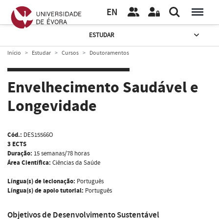
EN
ESTUDAR
Início
Estudar
Cursos
Doutoramentos
Envelhecimento Saudável e
Longevidade
Cód.:
DES15566O
3 ECTS
Duração:
15 semanas/78 horas
Área Científica:
Ciências da Saúde
Língua(s) de lecionação:
Português
Língua(s) de apoio tutorial:
Português
Objetivos de Desenvolvimento Sustentável