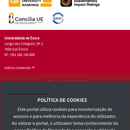
Universidade de Évora
Largo dos Colegiais, Nº 2
7004-516 Évora
tlf: +351 266 740 800
outros contactos
Universidade de Évora © 2026
Consulte os Termos e Condições e Política de Privacidade
POLÍTICA DE COOKIES
Declaração de Acessibilidade
Este portal utiliza cookies para monitorização de
acessos e para melhoria da experiência do utilizador.
Ao utilizar o portal, o utilizador toma conhecimento da