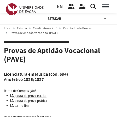
EN
ESTUDAR
Início
Estudar
Candidaturas à UÉ
Resultados de Provas
Provas de Aptidão Vocacional (PAVE)
Provas de Aptidão Vocacional
(PAVE)
Licenciatura em Música (cód. 694)
Ano letivo 2026/2027
Ramo de Composição/
pauta de prova escrita
pauta de prova prática
termo final
Ramo de Interpretação/Acordeão