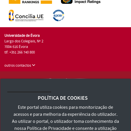
Universidade de Évora
Largo dos Colegiais, Nº 2
7004-516 Évora
tlf: +351 266 740 800
outros contactos
Universidade de Évora © 2026
Consulte os Termos e Condições e Política de Privacidade
POLÍTICA DE COOKIES
Declaração de Acessibilidade
Este portal utiliza cookies para monitorização de
acessos e para melhoria da experiência do utilizador.
Ao utilizar o portal, o utilizador toma conhecimento da
nossa
Política de Privacidade
e consente a utilização