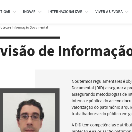
STIGAR
INOVAR
INTERNACIONALIZAR
VIVER A UÉVORA
lioteca e Informação Documental
ivisão de Informaçã
Nos termos regulamentares é obj
Documental (DID) assegurar a p
assegurando metodologias de int
interna e pública do acervo docu
valorização do património arquiví
trabalhadores e do público em ge
A DID tem competências e atribui
proteção e valorização patrimoni