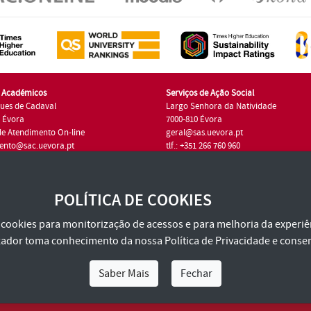
s Académicos
Serviços de Ação Social
ues de Cadaval
Largo Senhora da Natividade
7 Évora
7000-810 Évora
de Atendimento On-line
geral@sas.uevora.pt
ento@sac.uevora.pt
tlf.: +351 266 760 960
1 266 760 220
POLÍTICA DE COOKIES
za cookies para monitorização de acessos e para melhoria da experiên
tilizador toma conhecimento da nossa
Política de Privacidade
e consen
Saber Mais
Fechar