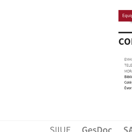
Equi
CO
EMAI
TEL
MOR
Bibl
Colé
Évor