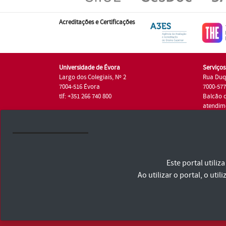
Acreditações e Certificações
Universidade de Évora
Serviço
Largo dos Colegiais, Nº 2
Rua Duq
7004-516 Évora
7000-57
tlf: +351 266 740 800
Balcão 
atendim
tlf.: +35
Universidade de Évora © 2026
Este portal utili
Consulte os Termos e Condições e Política de Privacidade
Declaração de Acessibilidade
Ao utilizar o portal, o u