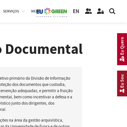
EN
SERVIÇOS
MEDIA
Eu Quero
o Documental
Eu Sou
etivo primário da Divisão de Informação
roteção dos documentos que custodia,
ervenção adequadas, e permitir a fruição
mental, bem como incentivar a defesa e a
stico junto dos dirigentes, dos
ral.
ções na área da gestão arquivística,
al da Universidade de Évora e de outros