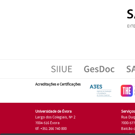
EXT
Acreditações e Certificações
Universidade de Évora
Serviço
Largo dos Colegiais, Nº 2
Rua Duq
7004-516 Évora
7000-57
tlf: +351 266 740 800
Balcão 
atendim