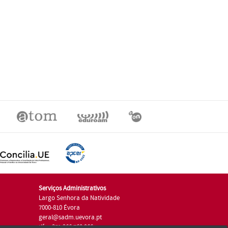
Serviços Administrativos
Largo Senhora da Natividade
7000-810 Évora
geral@sadm.uevora.pt
tlf.: +351 266 760 966