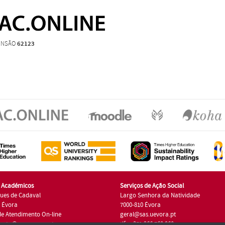
ENSÃO
62123
s Académicos
Serviços de Ação Social
ues de Cadaval
Largo Senhora da Natividade
7 Évora
7000-810 Évora
de Atendimento On-line
geral@sas.uevora.pt
ento@sac.uevora.pt
tlf.: +351 266 760 960