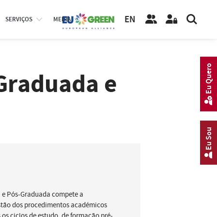
EN
SERVIÇOS
MEDIA
Eu Quero
Graduada e
Eu Sou
a e Pós-Graduada compete a
stão dos procedimentos académicos
 os ciclos de estudo, de formação pré-