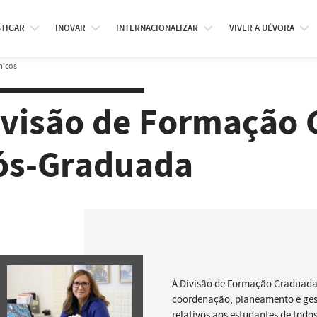
STIGAR
INOVAR
INTERNACIONALIZAR
VIVER A UÉVORA
micos
ivisão de Formação 
ós-Graduada
À Divisão de Formação Graduad
coordenação, planeamento e ge
relativos aos estudantes de todos