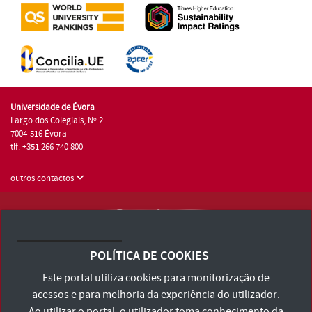
Universidade de Évora
Largo dos Colegiais, Nº 2
7004-516 Évora
tlf: +351 266 740 800
outros contactos
Universidade de Évora © 2026
Consulte os Termos e Condições e Política de Privacidade
POLÍTICA DE COOKIES
Declaração de Acessibilidade
Este portal utiliza cookies para monitorização de
acessos e para melhoria da experiência do utilizador.
Ao utilizar o portal, o utilizador toma conhecimento da