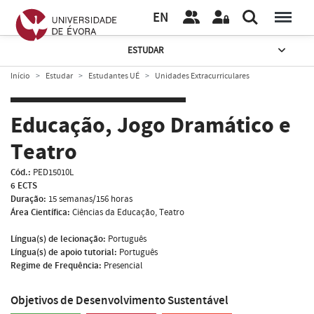
EN
ESTUDAR
Início
Estudar
Estudantes UÉ
Unidades Extracurriculares
Educação, Jogo Dramático e
Teatro
Cód.:
PED15010L
6 ECTS
Duração:
15 semanas/156 horas
Área Científica:
Ciências da Educação, Teatro
Língua(s) de lecionação:
Português
Língua(s) de apoio tutorial:
Português
Regime de Frequência:
Presencial
Objetivos de Desenvolvimento Sustentável