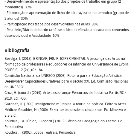
- Desenvolvimento e apresentação dos projetos de trabalho em grupo (2
momentos)  30%
- Elaboração e apresentação de ficha de leitura/trabalho temático (grupo de
2 alunos)  30%
- Participação nos trabalhos desenvolvidos nas aulas  30%
- Relatório/Diário de bordo (análise crítica e reflexão aplicada dos conteúdos
desenvolvidos) e Assiduidade  10%
Bibliografia
Bezelga, I. (2018). BRINCAR, FRUIR, EXPERIMENTAR: A presença das Artes na
formação de professores e educadores de infância da Universidade de Évora.
POIÉSIS, 12 (21),167-184.
Comissão Nacional da UNESCO (2006). Roteiro para a Educação Artística.
Desenvolver Capacidades Criativas para o século XXI. Ed. Comissão Nacional
da UNESCO
Cruz, H. (coord.) (2019). Arte e esperança: Percursos da Iniciativa Partis 2014-
2018. Ed. FCG.
Gardner, H. (1995). Inteligências múltiplas. A teoria na prática. Editora Artes
Médicas Gauthier, H. (2000). Fazer teatro desde os cinco anos. Ed. Minerva e
E.S.E.C.
Koudela, I. & Júnior, J. (coord.) (2015). Léxico de Pedagogia do Teatro. Ed.
Perspectiva
Koudela, I. (2002). Jogos Teatrais. Perspetiva