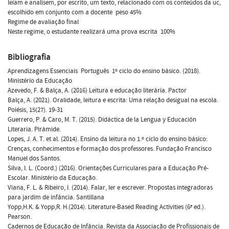
leiam e analisem, por escrito, um texto, relacionado com os conteúdos da uc,
escolhido em conjunto com a docente  peso 45%
Regime de avaliação final
Neste regime, o estudante realizará uma prova escrita  100%
Bibliografia
Aprendizagens Essenciais  Português  1º ciclo do ensino básico. (2018).
Ministério da Educação
Azevedo, F. & Balça, A. (2016) Leitura e educação literária. Pactor
Balça, A. (2021). Oralidade, leitura e escrita: Uma relação desigual na escola.
Poiésis, 15(27). 19-31
Guerrero, P. & Caro, M. T. (2015). Didáctica de la Lengua y Educación
Literaria. Pirámide.
Lopes, J. A. T. et al. (2014). Ensino da leitura no 1.º ciclo do ensino básico:
Crenças, conhecimentos e formação dos professores. Fundação Francisco
Manuel dos Santos.
Silva, I. L. (Coord.) (2016). Orientações Curriculares para a Educação Pré-
Escolar. Ministério da Educação.
Viana, F. L. & Ribeiro, I. (2014). Falar, ler e escrever. Propostas integradoras
para jardim de infância. Santillana
Yopp,H.K. & Yopp,R. H.(2014). Literature-Based Reading Activities (6ª ed.).
Pearson.
Cadernos de Educação de Infância. Revista da Associação de Profissionais de