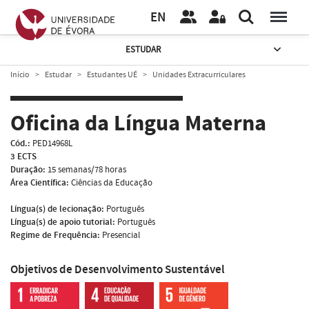
EN
ESTUDAR
Início
Estudar
Estudantes UÉ
Unidades Extracurriculares
Oficina da Língua Materna
Cód.:
PED14968L
3 ECTS
Duração:
15 semanas/78 horas
Área Científica:
Ciências da Educação
Língua(s) de lecionação:
Português
Língua(s) de apoio tutorial:
Português
Regime de Frequência:
Presencial
Objetivos de Desenvolvimento Sustentável