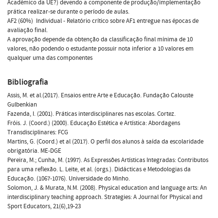
Académico da UE?) devendo a componente de produção/implementação
prática realizar-se durante o período de aulas.
AF2 (60%)  Individual - Relatório crítico sobre AF1 entregue nas épocas de
avaliação final.
A aprovação depende da obtenção da classificação final mínima de 10
valores, não podendo o estudante possuir nota inferior a 10 valores em
qualquer uma das componentes
Bibliografia
Assis, M. et al.(2017). Ensaios entre Arte e Educação. Fundação Calouste
Gulbenkian
Fazenda, I. (2001). Práticas interdisciplinares nas escolas. Cortez.
Fróis. J. (Coord.) (2000). Educação Estética e Artística: Abordagens
Transdisciplinares: FCG
Martins, G. (Coord.) et al (2017). O perfil dos alunos à saída da escolaridade
obrigatória. ME-DGE
Pereira, M.; Cunha, M. (1997). As Expressões Artísticas Integradas: Contributos
para uma reflexão. L. Leite, et al. (orgs.). Didácticas e Metodologias da
Educação. (1067-1076). Universidade do Minho.
Solomon, J. & Murata, N.M. (2008). Physical education and language arts: An
interdisciplinary teaching approach. Strategies: A Journal for Physical and
Sport Educators, 21(6),19-23