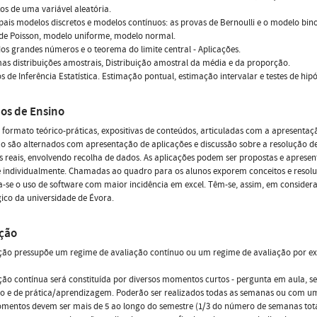
s de uma variável aleatória.
ipais modelos discretos e modelos contínuos: as provas de Bernoulli e o modelo bi
de Poisson, modelo uniforme, modelo normal.
 dos grandes números e o teorema do limite central - Aplicações.
as distribuições amostrais, Distribuição amostral da média e da proporção.
s de Inferência Estatística. Estimação pontual, estimação intervalar e testes de hipó
os de Ensino
 formato teórico-práticas, expositivas de conteúdos, articuladas com a apresenta
ão são alternados com apresentação de aplicações e discussão sobre a resolução
s reais, envolvendo recolha de dados. As aplicações podem ser propostas e aprese
 individualmente. Chamadas ao quadro para os alunos exporem conceitos e resolu
ia-se o uso de software com maior incidência em excel. Têm-se, assim, em conside
co da universidade de Évora.
ação
ção pressupõe um regime de avaliação contínuo ou um regime de avaliação por ex
ção contínua será constituída por diversos momentos curtos - pergunta em aula, 
o e de prática/aprendizagem. Poderão ser realizados todas as semanas ou com um c
mentos devem ser mais de 5 ao longo do semestre (1/3 do número de semanas tota