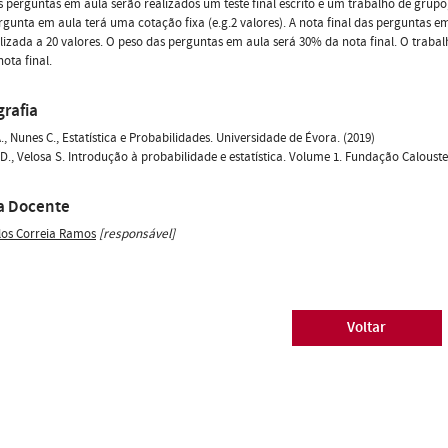
 perguntas em aula serão realizados um teste final escrito e um trabalho de grupo,
gunta em aula terá uma cotação fixa (e.g.2 valores). A nota final das perguntas 
izada a 20 valores. O peso das perguntas em aula será 30% da nota final. O trabalh
ota final.
grafia
., Nunes C., Estatística e Probabilidades. Universidade de Évora. (2019)
D., Velosa S. Introdução à probabilidade e estatística. Volume 1. Fundação Calouste
a Docente
los Correia Ramos
[responsável]
Voltar