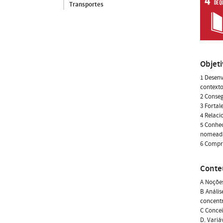
Transportes
Objet
1 Desenv
contexto
2 Conseg
3 Fortal
4 Relaci
5 Conhec
nomeadam
6 Compre
Conte
A Noçõe
B Anális
concentr
C Concei
D. Variá