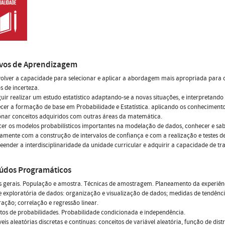
ivos de Aprendizagem
olver a capacidade para selecionar e aplicar a abordagem mais apropriada para 
s de incerteza.
uir realizar um estudo estatístico adaptando-se a novas situações, e interpretando
ecer a formação de base em Probabilidade e Estatística. aplicando os conhecimento
onar conceitos adquiridos com outras áreas da matemática.
er os modelos probabilísticos importantes na modelação de dados, conhecer e saber 
ente com a construção de intervalos de confiança e com a realização e testes de
ender a interdisciplinaridade da unidade curricular e adquirir a capacidade de t
údos Programáticos
s gerais. População e amostra. Técnicas de amostragem. Planeamento da experiên
e exploratória de dados: organização e visualização de dados; medidas de tendênci
ação; correlação e regressão linear.
tos de probabilidades. Probabilidade condicionada e independência.
veis aleatórias discretas e contínuas: conceitos de variável aleatória, função de d