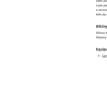
Além das
Cada per
e normal
40% da n
Biblio
Afonso A
Pestana 
Equip
Car