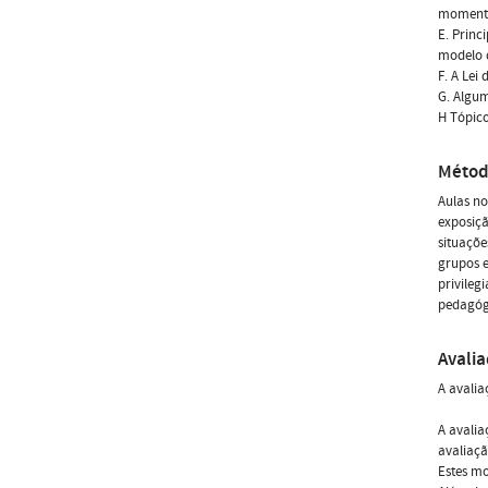
momento
E. Princ
modelo 
F. A Lei
G. Algum
H Tópico
Métod
Aulas no
exposiç
situaçõe
grupos e
privileg
pedagógi
Avali
A avalia
A avalia
avaliaçã
Estes mo