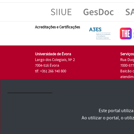
Acreditações e Certificações
Universidade de Évora
Serviço
Largo dos Colegiais, Nº 2
Rua Duq
7004-516 Évora
7000-57
tlf: +351 266 740 800
Balcão 
atendim
tlf.: +35
Universidade de Évora © 2026
Este portal utili
Consulte os Termos e Condições e Política de Privacidade
Declaração de Acessibilidade
Ao utilizar o portal, o u