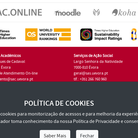
s Académicos
Serviços de Ação Social
ues de Cadaval
Largo Senhora da Natividade
7 Évora
7000-810 Évora
de Atendimento On-line
geral@sas.uevora.pt
ento@sac.uevora.pt
tlf.: +351 266 760 960
1 266 760 220
POLÍTICA DE COOKIES
za cookies para monitorização de acessos e para melhoria da experiên
tilizador toma conhecimento da nossa
Política de Privacidade
e consen
Saber Mais
Fechar