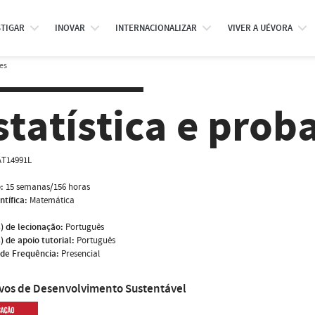
STIGAR
INOVAR
INTERNACIONALIZAR
VIVER A UÉVORA
es
statística e prob
T14991L
:
15 semanas/156 horas
ntífica:
Matemática
) de lecionação:
Português
) de apoio tutorial:
Português
de Frequência:
Presencial
ivos de Desenvolvimento Sustentável