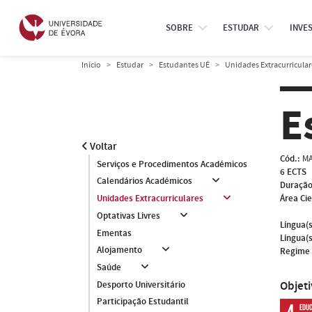
SOBRE
ESTUDAR
INVE
Início
Estudar
Estudantes UÉ
Unidades Extracurricular
E
Voltar
Cód.:
MA
Serviços e Procedimentos Académicos
6 ECTS
Calendários Académicos
Duração
Área Cie
Unidades Extracurriculares
Optativas Livres
Língua(s
Ementas
Língua(s
Alojamento
Regime 
Saúde
Objet
Desporto Universitário
Participação Estudantil