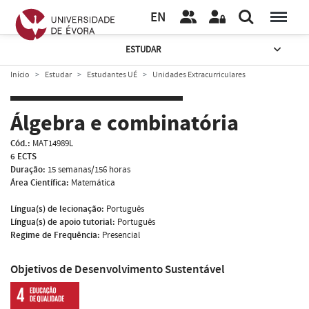
EN
ESTUDAR
Início
Estudar
Estudantes UÉ
Unidades Extracurriculares
Álgebra e combinatória
Cód.:
MAT14989L
6 ECTS
Duração:
15 semanas/156 horas
Área Científica:
Matemática
Língua(s) de lecionação:
Português
Língua(s) de apoio tutorial:
Português
Regime de Frequência:
Presencial
Objetivos de Desenvolvimento Sustentável