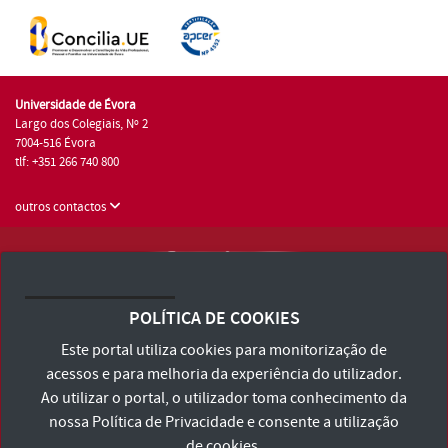
Universidade de Évora
Largo dos Colegiais, Nº 2
7004-516 Évora
tlf: +351 266 740 800
outros contactos
Universidade de Évora © 2026
Consulte os Termos e Condições e Política de Privacidade
POLÍTICA DE COOKIES
Declaração de Acessibilidade
Este portal utiliza cookies para monitorização de
acessos e para melhoria da experiência do utilizador.
Ao utilizar o portal, o utilizador toma conhecimento da
nossa
Política de Privacidade
e consente a utilização
de cookies.