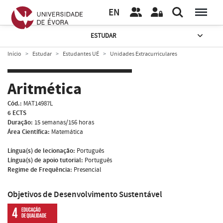
EN
ESTUDAR
Início
Estudar
Estudantes UÉ
Unidades Extracurriculares
Aritmética
Cód.:
MAT14987L
6 ECTS
Duração:
15 semanas/156 horas
Área Científica:
Matemática
Língua(s) de lecionação:
Português
Língua(s) de apoio tutorial:
Português
Regime de Frequência:
Presencial
Objetivos de Desenvolvimento Sustentável