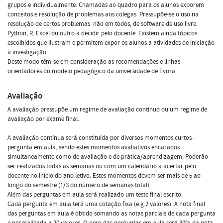
grupos e individualmente. Chamadas ao quadro para os alunos exporem
conceitos e resolução de problemas aos colegas. Pressupõe-se o uso na
resolução de certos problemas  não em todos, de software de uso livre.
Python, R, Excel ou outro a decidir pelo docente. Existem ainda tópicos
escolhidos que ilustram e permitem expor os alunos a atividades de iniciação
à investigação.
Deste modo têm-se em consideração as recomendações e linhas
orientadores do modelo pedagógico da universidade de Évora.
Avaliação
A avaliação pressupõe um regime de avaliação contínuo ou um regime de
avaliação por exame final.
A avaliação contínua será constituída por diversos momentos curtos -
pergunta em aula, sendo estes momentos avaliativos encarados
simultaneamente como de avaliação e de prática/aprendizagem. Poderão
ser realizados todas as semanas ou com um calendário a acertar pelo
docente no início do ano letivo. Estes momentos devem ser mais de 5 ao
longo do semestre (1/3 do número de semanas total).
Além das perguntas em aula será realizado um teste final escrito.
Cada pergunta em aula terá uma cotação fixa (e.g.2 valores). A nota final
das perguntas em aula é obtido somando as notas parciais de cada pergunta
e normalizada a 20 valores. O peso das perguntas em aula será 30% da nota