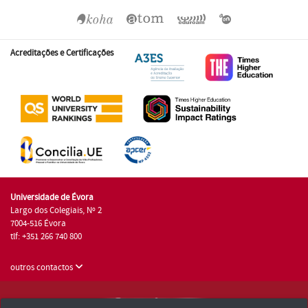
Acreditações e Certificações
Universidade de Évora
Largo dos Colegiais, Nº 2
7004-516 Évora
tlf: +351 266 740 800
outros contactos