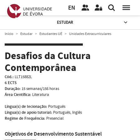
EN
ESTUDAR
Início
Estudar
Estudantes UÉ
Unidades Extracurriculares
Desafios da Cultura
Contemporânea
Cód.:
LLT15882L
6 ECTS
Duração:
15 semanas/156 horas
Área Científica:
Literatura
Língua(s) de lecionação:
Português
Língua(s) de apoio tutorial:
Português, Inglês
Regime de Frequência:
Presencial
Objetivos de Desenvolvimento Sustentável