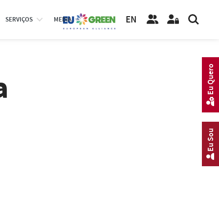
EN
SERVIÇOS
MEDIA
Eu Quero
a
Eu Sou