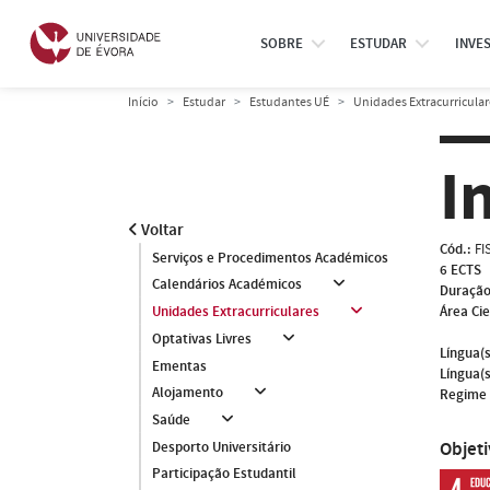
SOBRE
ESTUDAR
INVE
Início
Estudar
Estudantes UÉ
Unidades Extracurricular
I
Voltar
Cód.:
FI
Serviços e Procedimentos Académicos
6 ECTS
Calendários Académicos
Duração
Área Cie
Unidades Extracurriculares
Optativas Livres
Língua(s
Ementas
Língua(s
Alojamento
Regime 
Saúde
Objet
Desporto Universitário
Participação Estudantil