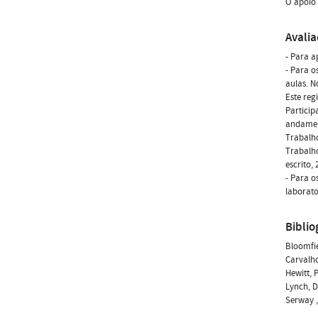
O apoio 
Avali
- Para a
- Para o
aulas. N
Este reg
Particip
andamen
Trabalho
Trabalho
escrito,
- Para o
laborato
Biblio
Bloomfie
Carvalho
Hewitt, 
Lynch, D
Serway ,