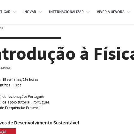
STIGAR
INOVAR
INTERNACIONALIZAR
VIVER A UÉVORA
es
ntrodução à Físic
S14999L
:
15 semanas/156 horas
ntífica:
Física
) de lecionação:
Português
) de apoio tutorial:
Português
de Frequência:
Presencial
ivos de Desenvolvimento Sustentável