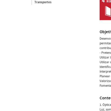
Transportes
Objet
Desenvol
permitam
contribu
- Preten
Utilizar
Utilizar
Identifi
Interpre
Planear 
Valoriza
Fomentar
Conte
1. Óptic
Luz, som