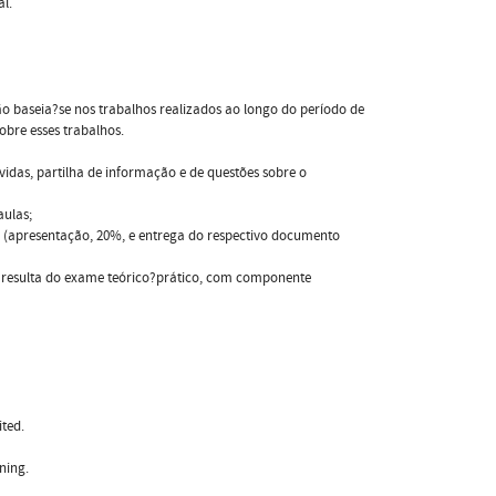
l.
ão baseia?se nos trabalhos realizados ao longo do período de
obre esses trabalhos.
vidas, partilha de informação e de questões sobre o
aulas;
 (apresentação, 20%, e entrega do respectivo documento
ão resulta do exame teórico?prático, com componente
ited.
rning.