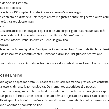
ricidade e Magnetismo
ação de objectos.
s eléctricos DC simples. Transferências e conversões de energia.
e contacto e à distância. Interacções entre magnetes e entre magnetes e outros ob
 eléctrica e o electroíman.
ica
os de translação e rotação. Equilíbrio de um corpo rígido. Balanças e balancés.
e elasticidade. Lei de Hooke para a mola elástica. Dinamómetros.
os oscilatórios. Pêndulo elástico. Pêndulo gravítico.
stática
e e flutuação em líquidos. Princípio de Arquimedes. Termómetro de Galileu e dens
o de Pascal. Vasos comunicantes. Elevador hidráulico. Mergulhador cartesiano.
m
s e ondas sonoras. Amplitude, frequência e velocidade do som. Exemplos na música
os de Ensino
odologias adoptadas nesta UC baseiam-se em sessões teórico-práticas em contexto 
ca essencialmente fenomenológica. Os momentos expositivos são poucos.
 e a aprendizagem acontecem fundamentalmente a partir da exploração de experiên
das pelos próprios alunos. Recorre-se também a projecção de slides, e são explorada
e são publicadas informações e disponibilizados materiais de apoio aos estudos; é
nais Abertos disponíveis on-line.