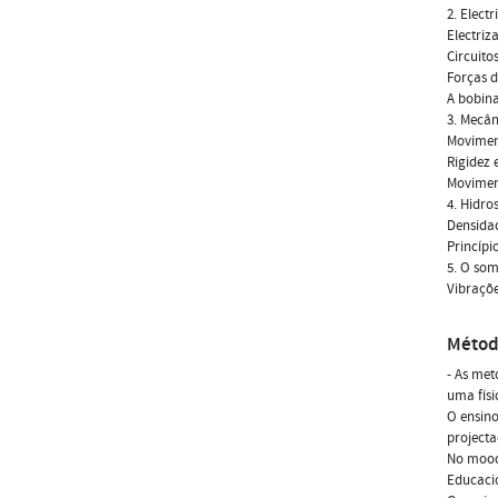
2. Elect
Electriz
Circuito
Forças d
A bobina
3. Mecân
Moviment
Rigidez 
Moviment
4. Hidro
Densidad
Princípi
5. O so
Vibraçõe
Métod
- As met
uma físi
O ensino
projecta
No moodl
Educacio