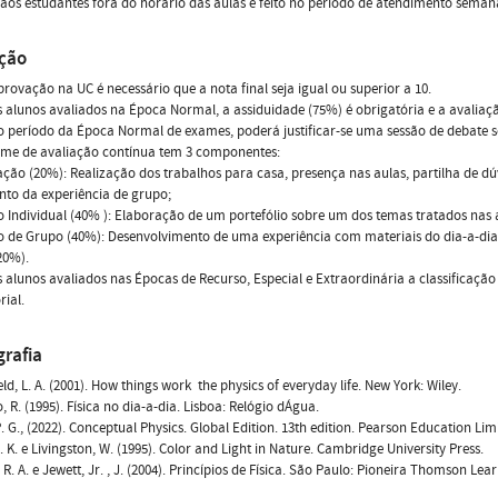
aos estudantes fora do horário das aulas é feito no período de atendimento semana
ação
provação na UC é necessário que a nota final seja igual ou superior a 10.
s alunos avaliados na Época Normal, a assiduidade (75%) é obrigatória e a avaliaç
o período da Época Normal de exames, poderá justificar-se uma sessão de debate s
ime de avaliação contínua tem 3 componentes:
ação (20%): Realização dos trabalhos para casa, presença nas aulas, partilha de dú
to da experiência de grupo;
 Individual (40% ): Elaboração de um portefólio sobre um dos temas tratados nas 
 de Grupo (40%): Desenvolvimento de uma experiência com materiais do dia-a-dia
 20%).
s alunos avaliados nas Épocas de Recurso, Especial e Extraordinária a classificaç
rial.
grafia
ld, L. A. (2001). How things work  the physics of everyday life. New York: Wiley.
, R. (1995). Física no dia-a-dia. Lisboa: Relógio dÁgua.
P. G., (2022). Conceptual Physics. Global Edition. 13th edition. Pearson Education Lim
. K. e Livingston, W. (1995). Color and Light in Nature. Cambridge University Press.
 R. A. e Jewett, Jr. , J. (2004). Princípios de Física. São Paulo: Pioneira Thomson Lea