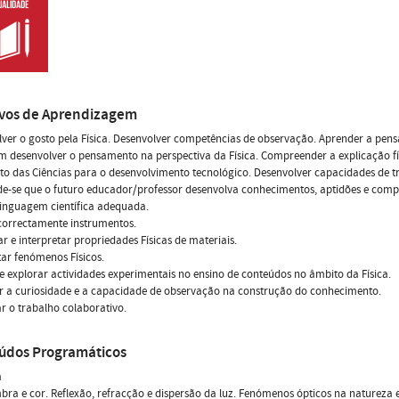
ivos de Aprendizagem
ver o gosto pela Física. Desenvolver competências de observação. Aprender a pensa
 desenvolver o pensamento na perspectiva da Física. Compreender a explicação f
to das Ciências para o desenvolvimento tecnológico. Desenvolver capacidades de tr
de-se que o futuro educador/professor desenvolva conhecimentos, aptidões e compe
 linguagem científica adequada.
 correctamente instrumentos.
car e interpretar propriedades Físicas de materiais.
tar fenómenos Físicos.
e explorar actividades experimentais no ensino de conteúdos no âmbito da Física.
r a curiosidade e a capacidade de observação na construção do conhecimento.
 o trabalho colaborativo.
údos Programáticos
a
bra e cor. Reflexão, refracção e dispersão da luz. Fenómenos ópticos na natureza e