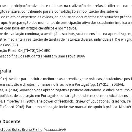
ia-se a participação ativa dos estudantes na realização de tarefas de diferente nat
ção reflexiva, contribuindo para a consolidação e mobilização dos saberes.
 do relato de experiências vividas, da análise de documentos e de situações práticas
upo. A preparação dos momentos de participação ativa dos estudantes implica a
ses com base em artigos científicos e normativos.
me de avaliação contínua, a avaliação está integrada no ensino e na aprendizag
tre, mediante a realização de tarefas de natureza diversa, individuais (TI) e em g
e Caso (EC).
cação Final= 0.4[(TI+TG)/2]+0.6EC
liação final, os estudantes realizam uma Prova 100%
grafia
(2017). Avaliar para incluir e melhorar as aprendizagens: práticas, obstáculos e poss
em inclusão e direitos humanos no Brasil e em Portugal (pp. 187-212). EDUFAL.
s, D. (2014). Avaliação das aprendizagens e políticas educativas: o difícil percurso 
políticas de educação em Portugal: a construção do sistema democrático de ensino (
J.& Timperley, H. (2007). The power of feedback. Review of Educational Research, 77(1
 F. (Coord. 2018). Para uma educação inclusiva: manual de apoio à prática. Ministé
a Docente
bel José Botas Bruno Fialho
[responsável]