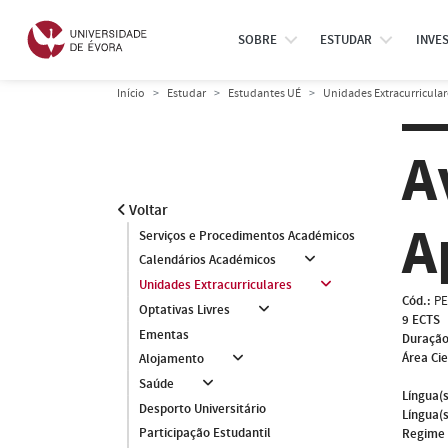
SOBRE
ESTUDAR
INVE
Início
Estudar
Estudantes UÉ
Unidades Extracurricular
A
Voltar
A
Serviços e Procedimentos Académicos
Calendários Académicos
Unidades Extracurriculares
Cód.:
PE
Optativas Livres
9 ECTS
Ementas
Duração
Área Cie
Alojamento
Saúde
Língua(s
Desporto Universitário
Língua(s
Participação Estudantil
Regime 