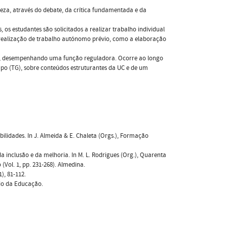
ureza, através do debate, da crítica fundamentada e da
, os estudantes são solicitados a realizar trabalho individual
 realização de trabalho autónomo prévio, como a elaboração
em, desempenhando uma função reguladora. Ocorre ao longo
rupo (TG), sobre conteúdos estruturantes da UC e de um
ibilidades. In J. Almeida & E. Chaleta (Orgs.), Formação
da inclusão e da melhoria. In M. L. Rodrigues (Org.), Quarenta
Vol. 1, pp. 231-268). Almedina.
), 81-112.
rio da Educação.