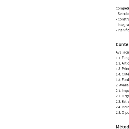
Competê
- Seleci
- Constr
- Integr
- Planif
Conte
Avaliaç
1.1. Fun
1.3. Art
1.3. Pri
1.4. Cri
1.5. Fee
2. Avali
2.1. Imp
2.2. Org
2.3. Est
2.4. Ind
2.5. O p
Métod