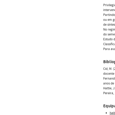
Privileg
interven
Partindo
ou em gr
de sínte
No regi
do semes
Estudo d
Classifi
Para ava
Biblio
Cid, M. 
docente 
Fernande
anos de 
Hattie, 
Pereira,
Equip
Isa