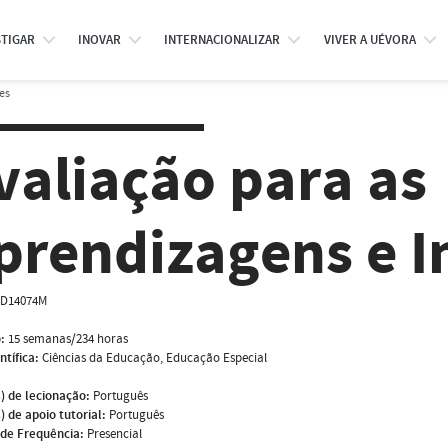
STIGAR
INOVAR
INTERNACIONALIZAR
VIVER A UÉVORA
es
valiação para as
prendizagens e I
D14074M
:
15 semanas/234 horas
ntífica:
Ciências da Educação, Educação Especial
) de lecionação:
Português
) de apoio tutorial:
Português
de Frequência:
Presencial