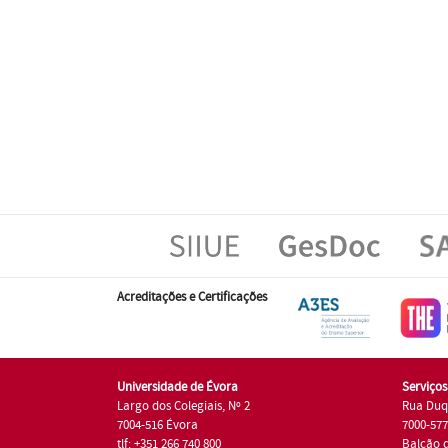
Acreditações e Certificações
Universidade de Évora
Serviço
Largo dos Colegiais, Nº 2
Rua Duq
7004-516 Évora
7000-57
tlf: +351 266 740 800
Balcão 