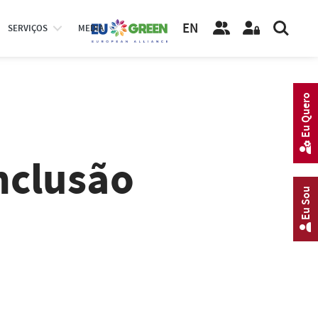
EN
SERVIÇOS
MEDIA
Eu Quero
nclusão
Eu Sou