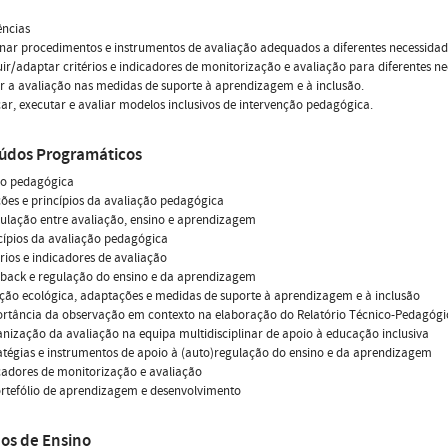
ncias
onar procedimentos e instrumentos de avaliação adequados a diferentes necessidad
uir/adaptar critérios e indicadores de monitorização e avaliação para diferentes n
ar a avaliação nas medidas de suporte à aprendizagem e à inclusão.
icar, executar e avaliar modelos inclusivos de intervenção pedagógica.
údos Programáticos
ão pedagógica
ções e princípios da avaliação pedagógica
iculação entre avaliação, ensino e aprendizagem
ncípios da avaliação pedagógica
térios e indicadores de avaliação
dback e regulação do ensino e da aprendizagem
ação ecológica, adaptações e medidas de suporte à aprendizagem e à inclusão
ortância da observação em contexto na elaboração do Relatório Técnico-Pedagógi
anização da avaliação na equipa multidisciplinar de apoio à educação inclusiva
ratégias e instrumentos de apoio à (auto)regulação do ensino e da aprendizagem
icadores de monitorização e avaliação
ortefólio de aprendizagem e desenvolvimento
os de Ensino