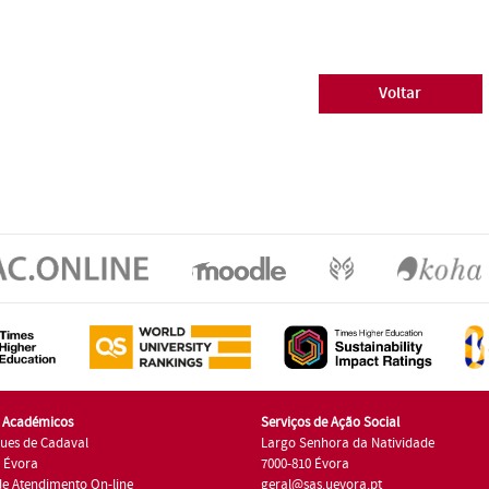
Voltar
s Académicos
Serviços de Ação Social
ues de Cadaval
Largo Senhora da Natividade
7 Évora
7000-810 Évora
de Atendimento On-line
geral@sas.uevora.pt