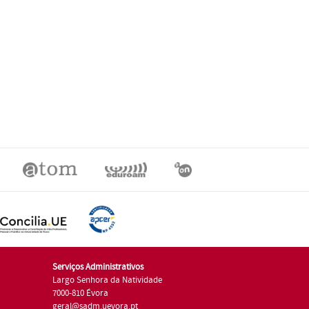
Serviços Administrativos
Largo Senhora da Natividade
7000-810 Évora
geral@sadm.uevora.pt