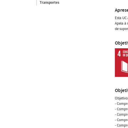
Transportes
Apres
Esta UC 
Apela à 
de supor
Objet
Objet
Objetivo
- Compre
- Compre
- Compre
- Compr
- Compre