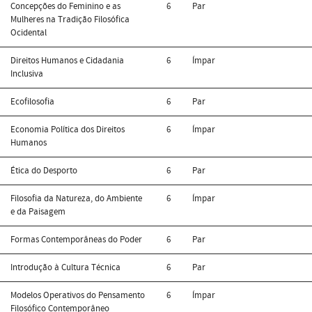
Concepções do Feminino e as
6
Par
Mulheres na Tradição Filosófica
Ocidental
Direitos Humanos e Cidadania
6
Ímpar
Inclusiva
Ecofilosofia
6
Par
Economia Política dos Direitos
6
Ímpar
Humanos
Ética do Desporto
6
Par
Filosofia da Natureza, do Ambiente
6
Ímpar
e da Paisagem
Formas Contemporâneas do Poder
6
Par
Introdução à Cultura Técnica
6
Par
Modelos Operativos do Pensamento
6
Ímpar
Filosófico Contemporâneo