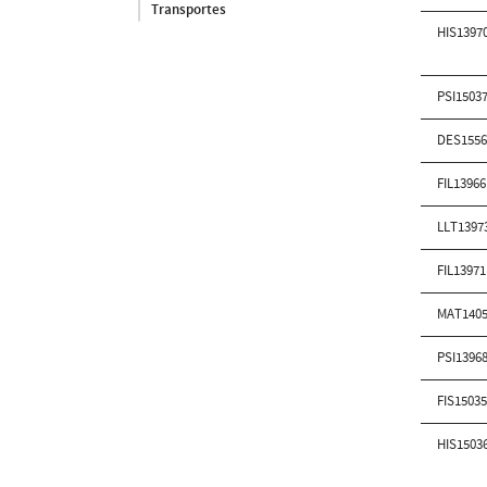
Transportes
HIS1397
PSI1503
DES155
FIL1396
LLT1397
FIL1397
MAT140
PSI1396
FIS1503
HIS1503