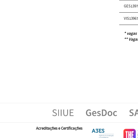
GES139
VIS1396
* vagas 
** Vagas
Acreditações e Certificações