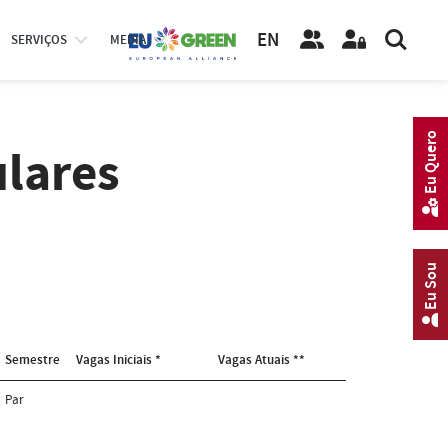
EN
SERVIÇOS
MEDIA
Eu Quero
ulares
Eu Sou
Semestre
Vagas Iniciais *
Vagas Atuais **
Par