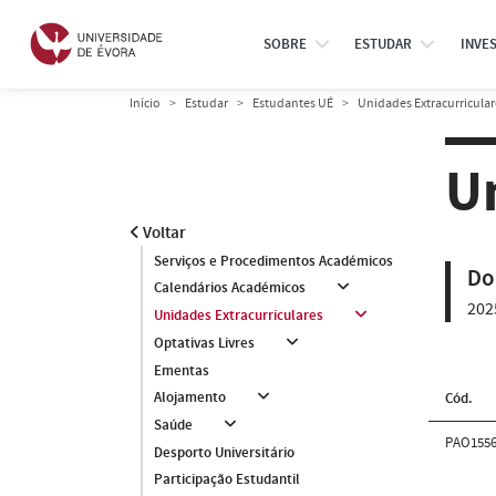
SOBRE
ESTUDAR
INVE
Início
Estudar
Estudantes UÉ
Unidades Extracurricular
U
Voltar
Serviços e Procedimentos Académicos
Do
Calendários Académicos
202
Unidades Extracurriculares
Optativas Livres
Ementas
Alojamento
Cód.
Saúde
PAO155
Desporto Universitário
Participação Estudantil