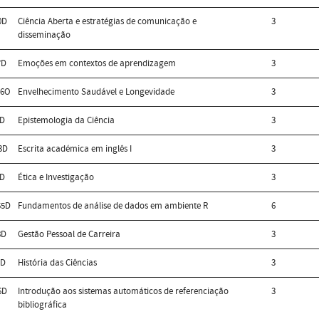
0D
Ciência Aberta e estratégias de comunicação e
3
disseminação
7D
Emoções em contextos de aprendizagem
3
66O
Envelhecimento Saudável e Longevidade
3
6D
Epistemologia da Ciência
3
3D
Escrita académica em inglês I
3
1D
Ética e Investigação
3
55D
Fundamentos de análise de dados em ambiente R
6
8D
Gestão Pessoal de Carreira
3
5D
História das Ciências
3
6D
Introdução aos sistemas automáticos de referenciação
3
bibliográfica