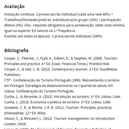
Avaliação
Avaliação contínua: 2 provas escrita individual (cada uma vale 40%) +
Trabalhos/Atividades práticas, individuais e/ou grupo (15%) + participação
efetiva (5%). Obs.: requisito obrigatório para ponderação: obter nota mínima
igual ou superior 8,0 valores na 1.ª frequência.
Exames (em todas as épocas): 1 prova escrita individual (100%)
Bibliografia
Cooper, C., Fletcher, J., Fyall, A., Gilbert, D., & Stephen, W. (2008). Tourism:
Principles and practice. 4.ª Ed. Essex: Financial Times / Prentice Hall.
Cooper, C., & Hall, C. M. (2012). Contemporary tourism. 2.ª Ed. Goodfellow
Publishers.
CTP - Confederação do Turismo Português (1995). Reinventando o turismo
em Portugal: Estratégia de desenvolvimento no I quartel do século XXI.
Lisboa: Confederação do Turismo Português.
Cunha, L., & Abrantes, A. (2013). Introdução ao turismo. 5.ª Ed. Lisboa: Lidel.
Cunha, L. (2013). Economia e política do turismo. 3.ª Ed. Lisboa: Lidel.
Goeldner, C. R., & Ritchie, J. R. B. (2011). Tourism: Principles, practices,
philosophies. 12.ª Ed. Wiley.
Inkson, C., & Minnaert, L. (2012). Tourism management: An introduction.
London: SAGE.