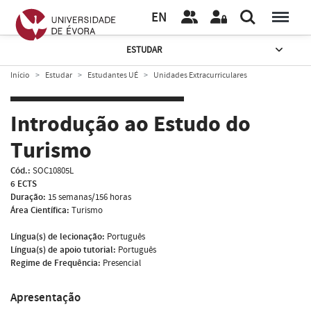
EN
ESTUDAR
Início
Estudar
Estudantes UÉ
Unidades Extracurriculares
Introdução ao Estudo do
Turismo
Cód.:
SOC10805L
6 ECTS
Duração:
15 semanas/156 horas
Área Científica:
Turismo
Língua(s) de lecionação:
Português
Língua(s) de apoio tutorial:
Português
Regime de Frequência:
Presencial
Apresentação