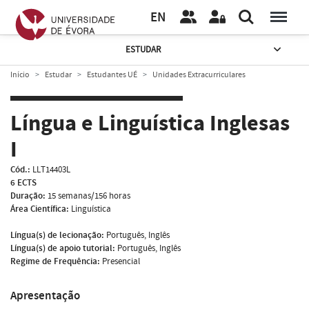
EN
ESTUDAR
Início
Estudar
Estudantes UÉ
Unidades Extracurriculares
Língua e Linguística Inglesas
I
Cód.:
LLT14403L
6 ECTS
Duração:
15 semanas/156 horas
Área Científica:
Linguística
Língua(s) de lecionação:
Português, Inglês
Língua(s) de apoio tutorial:
Português, Inglês
Regime de Frequência:
Presencial
Apresentação