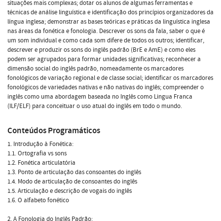
situações mais complexas; dotar os alunos de algumas ferramentas e
técnicas de análise linguística e identificação dos princípios organizadores da
língua inglesa; demonstrar as bases teóricas e práticas da linguística inglesa
nas áreas da fonética e fonologia. Descrever os sons da fala, saber o que é
um som individual e como cada som difere de todos os outros; identificar,
descrever e produzir os sons do inglês padrão (BrE e AmE) e como eles
podem ser agrupados para formar unidades significativas; reconhecer a
dimensão social do inglês padrão, nomeadamente os marcadores
fonológicos de variação regional e de classe social; identificar os marcadores
fonológicos de variedades nativas e não nativas do inglês; compreender o
inglês como uma abordagem baseada no Inglês como Lingua Franca
(ILF/ELF) para conceituar o uso atual do inglês em todo o mundo.
Conteúdos Programáticos
1. Introdução à Fonética:
1.1. Ortografia vs sons
1.2. Fonética articulatória
1.3. Ponto de articulação das consoantes do inglês
1.4. Modo de articulação de consoantes do inglês
1.5. Articulação e descrição de vogais do inglês
1.6. O alfabeto fonético
2. A Fonologia do Inglês Padrão: