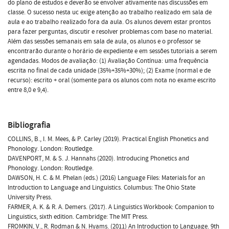
do plano de estudos e deverão se envolver ativamente nas discussões em
classe. O sucesso nesta uc exige atenção ao trabalho realizado em sala de
aula e ao trabalho realizado fora da aula. Os alunos devem estar prontos
para fazer perguntas, discutir e resolver problemas com base no material.
Além das sessões semanais em sala de aula, os alunos e o professor se
encontrarão durante o horário de expediente e em sessões tutoriais a serem
agendadas. Modos de avaliação: (1) Avaliação Contínua: uma frequência
escrita no final de cada unidade (35%+35%+30%); (2) Exame (normal e de
recurso): escrito + oral (somente para os alunos com nota no exame escrito
entre 8,0 e 9,4).
Bibliografia
COLLINS, B., I. M. Mees, & P. Carley (2019). Practical English Phonetics and
Phonology. London: Routledge.
DAVENPORT, M. & S. J. Hannahs (2020). Introducing Phonetics and
Phonology. London: Routledge.
DAWSON, H. C. & M. Phelan (eds.) (2016) Language Files: Materials for an
Introduction to Language and Linguistics. Columbus: The Ohio State
University Press.
FARMER, A. K. & R. A. Demers. (2017). A Linguistics Workbook: Companion to
Linguistics, sixth edition. Cambridge: The MIT Press.
FROMKIN, V., R. Rodman & N. Hyams. (2011) An Introduction to Language. 9th