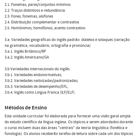
2.1. Fonemas, pares/conjuntos mínimos
2.2. Traços distintivos e redundância
2.3. Fones, fonemas, alofones
2.4. Distribuição complementar e contrastiva
2.5. Homônimos, homófonos, acento contrastivo
3.a. Variedades geográficas do inglês padrão: dialetos e sotaques (variação
na gramática, vocabulário, ortografia e pronúncia)
3.a.1. Inglês Britânico/RP
3.a.2. Inglês Americano/GA
3.b Variedades internacionais do inglês:
3.b.1. Variedades endonormativas;
3.b.2. Variedades nativizadas/padronizadas;
3.b.3. Variedades de desempenho/EFL;
3.b.4. Inglês como Lingua Franca (ILF/ELF).
Métodos de Ensino
Esta unidade curricular foi elaborada para fornecer uma visão geral ampla
do estudo científico da língua inglesa. Os tópicos a serem abordados durante
o curso incluem duas das áreas "centrais" da teoria linguística (fonética e
fonologia). Os alunos receberão tarefas de leitura sobre cada um dos tópicos